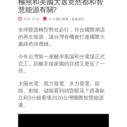
極熊和美國大選竟然都和智
慧能源有關?
2020-10-30
in:
B.國內展覽
,
J.參展資訊
全球能源轉型勢在必行，符合國際潮流
的再生能源，讓台灣有機會打進國際大
廠綠色供應鏈。
今年台灣第一座離岸風場和光電場正式
完工，距離非核家園的目標又更近了一
些。
太陽光電、風力發電、水力發電、節
能、創能、儲能看到頭昏眼花？跟著歐
立利3分鐘看懂2020台灣國際智慧能源
週。