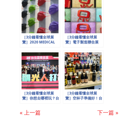
［3分鐘看懂全球展
［3分鐘看懂全球展
覽］2020 MEDICAL
覽］電子製造聯合展
TAIWAN 展出繽紛防
+汽配展強強聯手，全
疫新時代
球危機下台灣現驚奇，
國際科技大廠搶設研發
中心！
［3分鐘看懂全球展
［3分鐘看懂全球展
覽］你想去哪裡玩？台
覽］空杯子準備好！台
北國際旅展打卡熱門景
北飲食系列展咖啡、
點、文化、大自然、城
茶、酒、食品最狂組
« 上一篇
下一篇 »
市觀光行程隨你選，國
合，一次購足看足外加
旅商機大爆發！
吃足喝足！