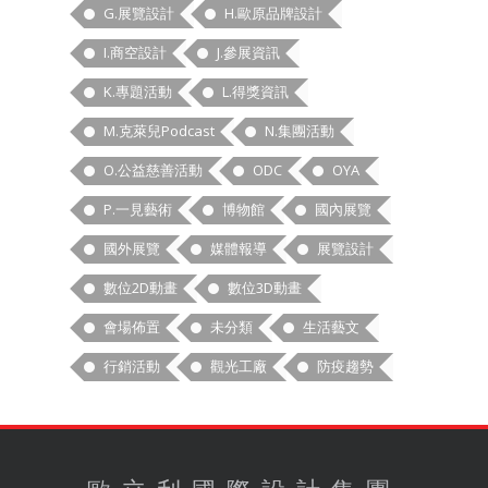
G.展覽設計
H.歐原品牌設計
I.商空設計
J.參展資訊
K.專題活動
L.得獎資訊
M.克萊兒Podcast
N.集團活動
O.公益慈善活動
ODC
OYA
P.一見藝術
博物館
國內展覽
國外展覽
媒體報導
展覽設計
數位2D動畫
數位3D動畫
會場佈置
未分類
生活藝文
行銷活動
觀光工廠
防疫趨勢