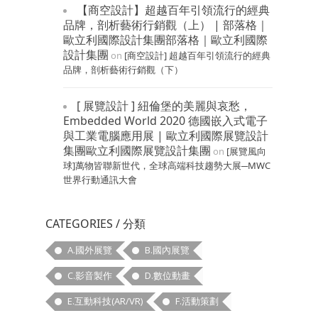
【商空設計】超越百年引領流行的經典
品牌，剖析藝術行銷觀（上） | 部落格｜
歐立利國際設計集團部落格｜歐立利國際
設計集團
on
[商空設計] 超越百年引領流行的經典
品牌，剖析藝術行銷觀（下）
[ 展覽設計 ] 紐倫堡的美麗與哀愁，
Embedded World 2020 德國嵌入式電子
與工業電腦應用展 | 歐立利國際展覽設計
集團歐立利國際展覽設計集團
on
[展覽風向
球]萬物皆聯新世代，全球高端科技趨勢大展─MWC
世界行動通訊大會
CATEGORIES / 分類
A.國外展覽
B.國內展覽
C.影音製作
D.數位動畫
E.互動科技(AR/VR)
F.活動策劃