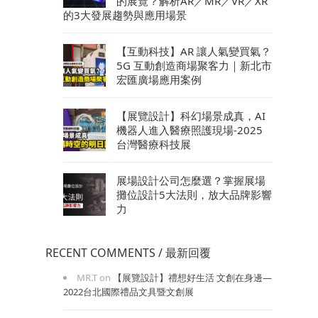
的展覽？解析AR／MR／VR／XR
的3大發展趨勢與應用場景
【互動科技】AR 讓人氣變買氣？
5G 互動創造商場聚客力｜新北市
宏匯廣場應用案例
【展覽設計】科幻場景成真，AI
機器人進入醫療照護現場-2025
台灣醫療科技展
展場設計公司怎麼選？掌握展場
攤位設計5大法則，放大品牌影響
力
RECENT COMMENTS / 最新回覆
MR.T
on
【展覽設計】禮想好生活 文創在身邊—
2022台北國際禮品文具暨文創展