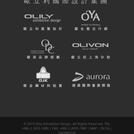
歐立利國際設計集團
© 2019 Olily Exhibition Design. All Rights Reserved. TEL:
+886-2-2655-1989 | FAX: +886-2-2655-1988 |
MAP
|
BLOG
|
FACEBOOK