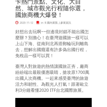
卡熱門景點、文化、大自
然、城市觀光行程隨你選，
國旅商機大爆發！
2020-11-12
in:
B.國內展覽
,
J.參展資訊
好想出去玩啊~~但邊境封鎖不能出國怎
麼辦？別擔心！在臺灣遊國旅一樣可以
上山下海、從南到北再搭郵輪玩到離島
去，想解出國癮還有許多偽出國行程，
免稅品一樣可以買！
臺灣人對旅遊的熱情讓國旅正夯，廠商
紛紛端出最殺優惠吸睛，搶攻原1700萬
出國人次商機。一起來感受臺灣的旅遊
活力和韌性、為觀光人打氣！跟著歐立
利3分鐘看懂2020 ITF台北國際旅展。