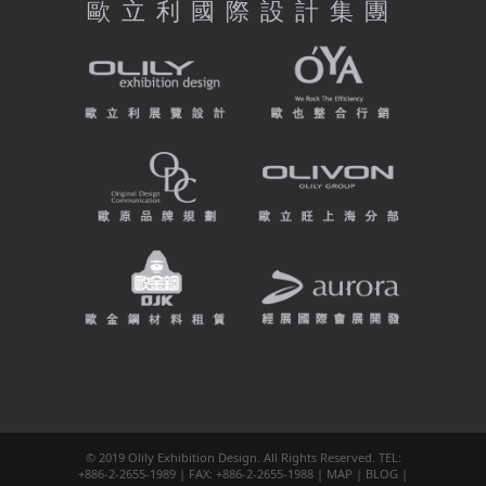
歐立利國際設計集團
© 2019 Olily Exhibition Design. All Rights Reserved. TEL:
+886-2-2655-1989 | FAX: +886-2-2655-1988 |
MAP
|
BLOG
|