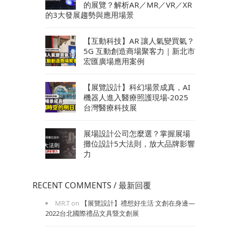
的展覽？解析AR／MR／VR／XR
的3大發展趨勢與應用場景
【互動科技】AR 讓人氣變買氣？
5G 互動創造商場聚客力｜新北市
宏匯廣場應用案例
【展覽設計】科幻場景成真，AI
機器人進入醫療照護現場-2025
台灣醫療科技展
展場設計公司怎麼選？掌握展場
攤位設計5大法則，放大品牌影響
力
RECENT COMMENTS / 最新回覆
MR.T
on
【展覽設計】禮想好生活 文創在身邊—
2022台北國際禮品文具暨文創展