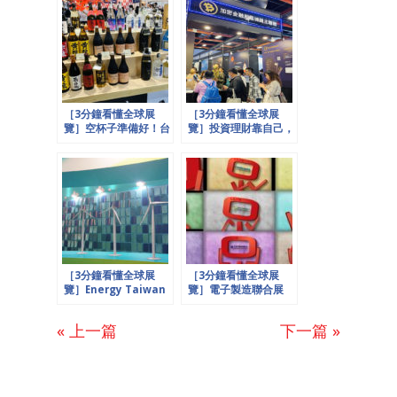
［3分鐘看懂全球展
［3分鐘看懂全球展
覽］空杯子準備好！台
覽］投資理財靠自己，
北飲食系列展咖啡、
創造財富全民動起來！
茶、酒、食品最狂組
合，一次購足看足外加
吃足喝足！
［3分鐘看懂全球展
［3分鐘看懂全球展
覽］Energy Taiwan
覽］電子製造聯合展
你說什麼? 北極熊和美
+汽配展強強聯手，全
國大選竟然都和智慧能
球危機下台灣現驚奇，
« 上一篇
下一篇 »
源有關?
國際科技大廠搶設研發
中心！