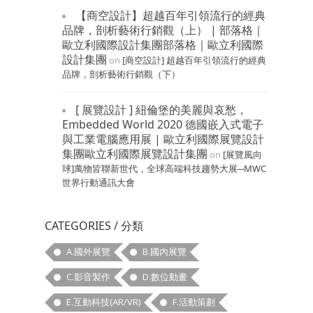
【商空設計】超越百年引領流行的經典
品牌，剖析藝術行銷觀（上） | 部落格｜
歐立利國際設計集團部落格｜歐立利國際
設計集團
on
[商空設計] 超越百年引領流行的經典
品牌，剖析藝術行銷觀（下）
[ 展覽設計 ] 紐倫堡的美麗與哀愁，
Embedded World 2020 德國嵌入式電子
與工業電腦應用展 | 歐立利國際展覽設計
集團歐立利國際展覽設計集團
on
[展覽風向
球]萬物皆聯新世代，全球高端科技趨勢大展─MWC
世界行動通訊大會
CATEGORIES / 分類
A.國外展覽
B.國內展覽
C.影音製作
D.數位動畫
E.互動科技(AR/VR)
F.活動策劃