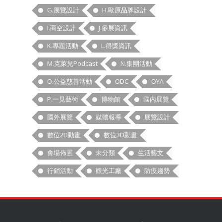
G.展覽設計
H.歐原品牌設計
I.商空設計
J.參展資訊
K.專題活動
L.得獎資訊
M.克萊兒Podcast
N.集團活動
O.公益慈善活動
ODC
OYA
P.一見藝術
博物館
國內展覽
國外展覽
媒體報導
展覽設計
數位2D動畫
數位3D動畫
會場佈置
未分類
生活藝文
行銷活動
觀光工廠
防疫趨勢