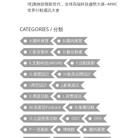
球]萬物皆聯新世代，全球高端科技趨勢大展─MWC
世界行動通訊大會
CATEGORIES / 分類
A.國外展覽
B.國內展覽
C.影音製作
D.數位動畫
E.互動科技(AR/VR)
F.活動策劃
G.展覽設計
H.歐原品牌設計
I.商空設計
J.參展資訊
K.專題活動
L.得獎資訊
M.克萊兒Podcast
N.集團活動
O.公益慈善活動
ODC
OYA
P.一見藝術
博物館
國內展覽