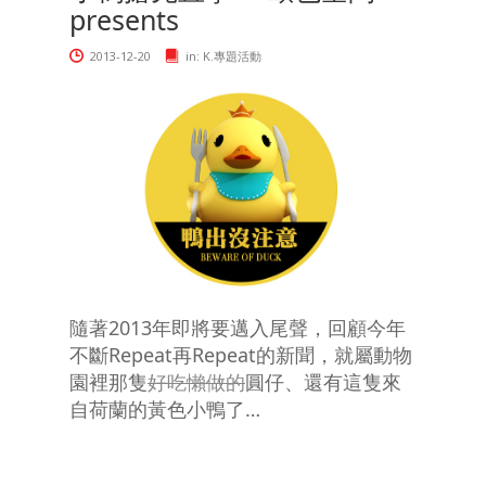
presents
2013-12-20
in:
K.專題活動
隨著2013年即將要邁入尾聲，回顧今年
不斷Repeat再Repeat的新聞，就屬動物
園裡那隻
好吃懶做的
圓仔、還有這隻來
自荷蘭的黃色小鴨了…