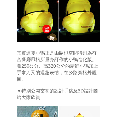
其實這隻小鴨正是由歐也空間特別為符
合餐廳風格所量身訂作的小鴨進化版。
寬250公分、高320公分的廚師小鴨加上
手拿刀叉的逗趣表情，在公路旁格外醒
目。
▼特別公開當初的設計手稿及3D設計圖
給大家欣賞