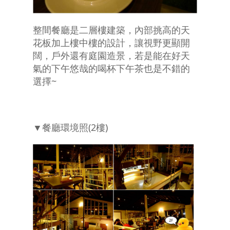
整間餐廳是二層樓建築，內部挑高的天
花板加上樓中樓的設計，讓視野更顯開
闊，戶外還有庭園造景，若是能在好天
氣的下午悠哉的喝杯下午茶也是不錯的
選擇~
▼餐廳環境照(2樓)