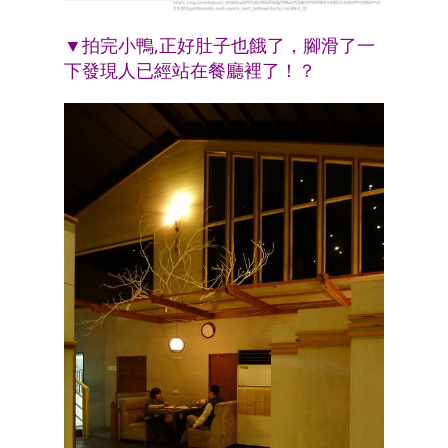
▼拍完小鴨,正好肚子也餓了，腳滑了一
下發現人已經站在餐廳裡了！？