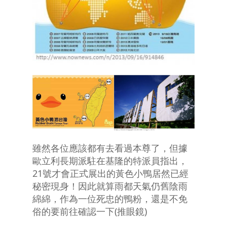
雖然各位應該都有去看過本尊了，但據
歐立利長期派駐在基隆的特派員指出，
21號才會正式展出的黃色小鴨居然已經
秘密現身！因此就算雨都天氣仍舊陰雨
綿綿，作為一位死忠的鴨粉，還是不免
俗的要前往確認一下(推眼鏡)