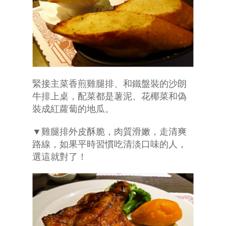
緊接主菜香煎雞腿排、和鐵盤裝的沙朗
牛排上桌，配菜都是薯泥、花椰菜和偽
裝成紅蘿蔔的地瓜。
▼雞腿排外皮酥脆，肉質滑嫩，走清爽
路線，如果平時習慣吃清淡口味的人，
選這就對了！