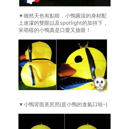
▼雖然天色有點暗，小鴨圓滾的身材配
上迷濛的雙眼以及spotlight的加持下，
呆萌樣的小鴨真是口愛又搶眼！
▼小鴨背面美尻照(是小鴨的進氣口啦~)