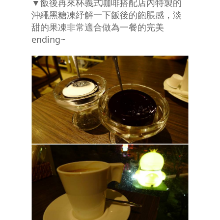
▼飯後再來杯義式咖啡搭配店內特製的
沖繩黑糖凍紓解一下飯後的飽脹感，淡
甜的果凍非常適合做為一餐的完美
ending~