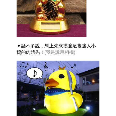
▼話不多說，馬上先來摸遍這隻迷人小
鴨的肉體先！
(我是說用相機)