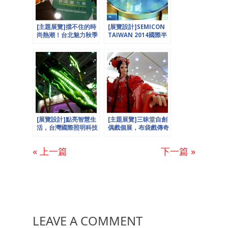
[主題展覽]擋不住的時
[展覽設計]SEMICON
尚熱潮！台北魅力秋季
TAIWAN 2014國際半
展風光謝幕！歐也空間
導體大展，歐也空間
presents
presents
[展覽設計]點亮智慧生
[主題展覽]三昧堂自創
活，台灣國際照明科技
偶戲個展，布袋戲傳奇
展。歐也空間
再現！歐也空間
Presents
presents
« 上一篇
下一篇 »
LEAVE A COMMENT