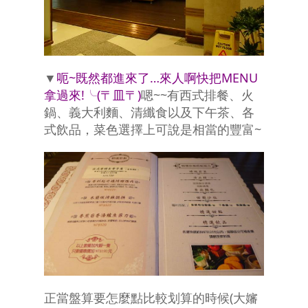
▼
呃~既然都進來了…來人啊快把MENU
拿過來!╰(〒皿〒)
嗯~~有西式排餐、火
鍋、義大利麵、清纖食以及下午茶、各
式飲品，菜色選擇上可說是相當的豐富~
正當盤算要怎麼點比較划算的時候(大嬸