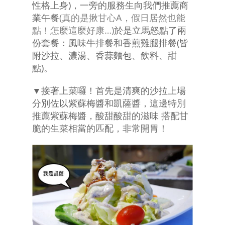
性格上身)，一旁的服務生向我們推薦商
業午餐
(真的是揪甘心A，假日居然也能
點！怎麼這麼好康…)
於是立馬怒點了兩
份套餐：風味牛排餐和香煎雞腿排餐(皆
附沙拉、濃湯、香蒜麵包、飲料、甜
點)。
▼接著上菜囉！首先是清爽的沙拉上場
分別佐以紫蘇梅醬和凱薩醬，這邊特別
推薦紫蘇梅醬，酸甜酸甜的滋味 搭配甘
脆的生菜相當的匹配，非常開胃！