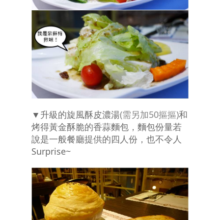
▼升級的旋風酥皮濃湯
(需另加50摳摳)
和
烤得黃金酥脆的香蒜麵包，麵包份量若
說是一般餐廳提供的四人份，也不令人
Surprise~