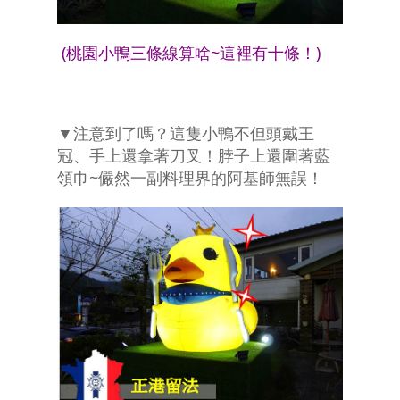
(桃園小鴨三條線算啥~這裡有十條！)
▼注意到了嗎？這隻小鴨不但頭戴王
冠、手上還拿著刀叉！脖子上還圍著藍
領巾~儼然一副料理界的阿基師無誤！