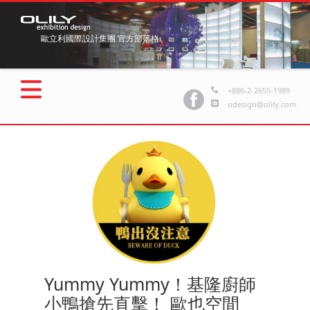
歐立利國際設計集團 官方部落格
+886-2-2655-1989
odesign@olily.com
Yummy Yummy！基隆廚師
小鴨搶先直擊！ 歐也空間