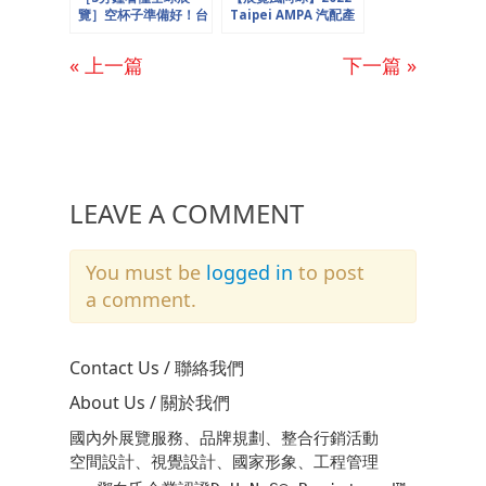
覽］空杯子準備好！台
Taipei AMPA 汽配產
北飲食系列展咖啡、
業新趨勢，淨零碳排、
茶、酒、食品最狂組
永續會展勢在必行
« 上一篇
下一篇 »
合，一次購足看足外加
吃足喝足！
LEAVE A COMMENT
You must be
logged in
to post
a comment.
Contact Us / 聯絡我們
About Us / 關於我們
國內外展覽服務、品牌規劃、整合行銷活動
空間設計、視覺設計、國家形象、工程管理