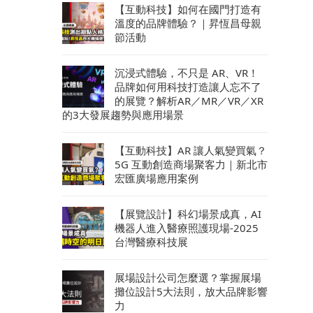
【互動科技】如何在國門打造有
溫度的品牌體驗？｜昇恆昌母親
節活動
沉浸式體驗，不只是 AR、VR！
品牌如何用科技打造讓人忘不了
的展覽？解析AR／MR／VR／XR
的3大發展趨勢與應用場景
【互動科技】AR 讓人氣變買氣？
5G 互動創造商場聚客力｜新北市
宏匯廣場應用案例
【展覽設計】科幻場景成真，AI
機器人進入醫療照護現場-2025
台灣醫療科技展
展場設計公司怎麼選？掌握展場
攤位設計5大法則，放大品牌影響
力