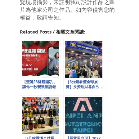
覽現場攝影，未註明我司設計作品之圖
片為他家公司之作品。如內容侵害您的
權益，敬請告知。
Related Posts / 相關文章閱讀:
【聖誕FB濾鏡開趴，
［3分鐘看懂全球展
讓你一秒變裝聖誕老
覽］投資理財靠自己，
人】
創造財富全民動起來！
［3分鐘看懂全球展
【展覽風向球】2022