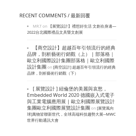
RECENT COMMENTS / 最新回覆
MR.T
on
【展覽設計】禮想好生活 文創在身邊—
2022台北國際禮品文具暨文創展
【商空設計】超越百年引領流行的經典
品牌，剖析藝術行銷觀（上） | 部落格｜
歐立利國際設計集團部落格｜歐立利國際
設計集團
on
[商空設計] 超越百年引領流行的經典
品牌，剖析藝術行銷觀（下）
[ 展覽設計 ] 紐倫堡的美麗與哀愁，
Embedded World 2020 德國嵌入式電子
與工業電腦應用展 | 歐立利國際展覽設計
集團歐立利國際展覽設計集團
on
[展覽風向
球]萬物皆聯新世代，全球高端科技趨勢大展─MWC
世界行動通訊大會