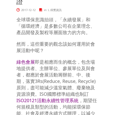
證
2017-12-12
in:
L.得獎資訊
全球環保意識抬頭，「永續發展」和
「循環經濟」是多數公司在企業理念、
產品開發及製程等層面致力的方向。
然而，這些重要的觀念該如何運用於會
展活動中呢？
綠色會展
即是相應而生的概念，包含場
地提供者、主辦單位、參展單位及與會
者，都應於會展活動籌辦前、中、後
期，落實3Rs(Reduce, Reuse, Recycle)
原則，盡可能減少溫室氣體、廢棄物及
資源浪費。ISO國際標準組織也制訂
ISO20121活動永續性管理系統
，期望任
何規模及類型的活動，均能採環保節
能、社會及經濟永續方式辦理，以減少