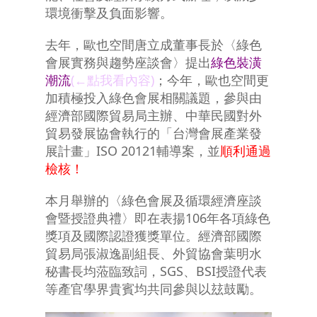
環境衝擊及負面影響。
去年，歐也空間唐立成董事長於〈綠色
會展實務與趨勢座談會〉提出
綠色裝潢
潮流
(←點我看內容)
；今年，歐也空間更
加積極投入綠色會展相關議題，參與由
經濟部國際貿易局主辦、中華民國對外
貿易發展協會執行的「台灣會展產業發
展計畫」ISO 20121輔導案，並
順利通過
檢核！
本月舉辦的〈綠色會展及循環經濟座談
會暨授證典禮〉即在表揚106年各項綠色
獎項及國際認證獲獎單位。經濟部國際
貿易局張淑逸副組長、外貿協會葉明水
秘書長均蒞臨致詞，SGS、BSI授證代表
等產官學界貴賓均共同參與以玆鼓勵。