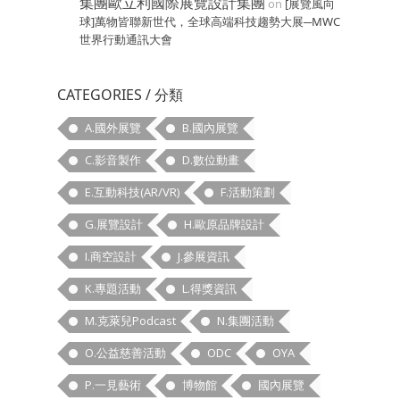
集團歐立利國際展覽設計集團
on
[展覽風向
球]萬物皆聯新世代，全球高端科技趨勢大展─MWC
世界行動通訊大會
CATEGORIES / 分類
A.國外展覽
B.國內展覽
C.影音製作
D.數位動畫
E.互動科技(AR/VR)
F.活動策劃
G.展覽設計
H.歐原品牌設計
I.商空設計
J.參展資訊
K.專題活動
L.得獎資訊
M.克萊兒Podcast
N.集團活動
O.公益慈善活動
ODC
OYA
P.一見藝術
博物館
國內展覽