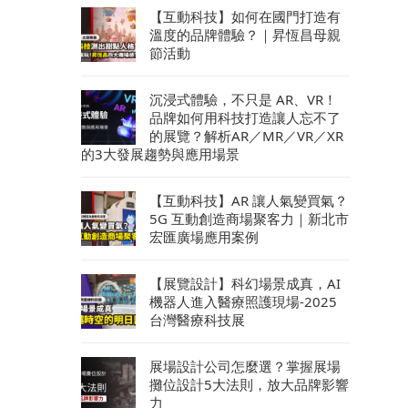
【互動科技】如何在國門打造有
溫度的品牌體驗？｜昇恆昌母親
節活動
沉浸式體驗，不只是 AR、VR！
品牌如何用科技打造讓人忘不了
的展覽？解析AR／MR／VR／XR
的3大發展趨勢與應用場景
【互動科技】AR 讓人氣變買氣？
5G 互動創造商場聚客力｜新北市
宏匯廣場應用案例
【展覽設計】科幻場景成真，AI
機器人進入醫療照護現場-2025
台灣醫療科技展
展場設計公司怎麼選？掌握展場
攤位設計5大法則，放大品牌影響
力