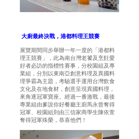
大廚最終決戰，港都料理王競賽
展覽期間同步舉辦一年一度的「港都料
理王競賽」，此為南台灣老饕及烹飪愛
好者必訪的指標性賽事，分校園組及專
業組，分別以東南亞創意料理及異國料
理爭霸為主題，考驗選手運用台灣飲食
文化及在地食材，創意呈現異國料理，
來角逐冠軍寶座。經過一番激戰，最後
專業組由爹說你好餐廳主廚馬永曾奪得
冠軍、校園組則由三信家商學生陳依萱
奪得冠軍殊榮，恭喜他們！