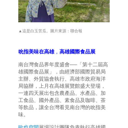
▲這是白玉苦瓜。圖片來源：
聯合報
吮指美味在高雄
，
高雄國際食品展
南台灣食品界年度盛會──「第十二屆高
雄國際食品展」，由經濟部國際貿易局
主辦、外貿協會執行、高雄市政府海洋
局協辦，上月在高雄展覽館盛大登場，
一連四天展出包含農產品、水產品、加
工食品、國外產品、素食品及咖啡、茶
等飲品，讓全台灣看見南台灣的吮指美
味。
歐也空間
展場設計團隊負責執行高雄國