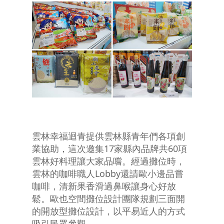
雲林幸福迴青提供雲林縣青年們各項創
業協助，這次邀集17家縣內品牌共60項
雲林好料理讓大家品嚐。經過攤位時，
雲林的咖啡職人Lobby還請歐小邊品嘗
咖啡，清新果香滑過鼻喉讓身心好放
鬆。歐也空間攤位設計團隊規劃三面開
的開放型攤位設計，以平易近人的方式
吸引民眾參觀。