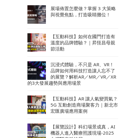
展場佈置怎麼做？掌握 3 大策略
與視覺焦點，打造吸睛攤位！
【互動科技】如何在國門打造有
溫度的品牌體驗？｜昇恆昌母親
節活動
沉浸式體驗，不只是 AR、VR！
品牌如何用科技打造讓人忘不了
的展覽？解析AR／MR／VR／XR
的3大發展趨勢與應用場景
【互動科技】AR 讓人氣變買氣？
5G 互動創造商場聚客力｜新北市
宏匯廣場應用案例
【展覽設計】科幻場景成真，AI
機器人進入醫療照護現場-2025