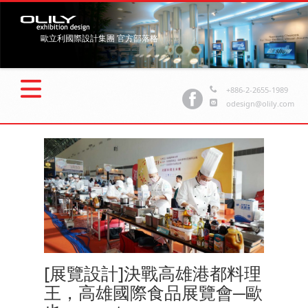
歐立利國際設計集團 官方部落格
+886-2-2655-1989
odesign@olily.com
[展覽設計]決戰高雄港都料理
王，高雄國際食品展覽會─歐