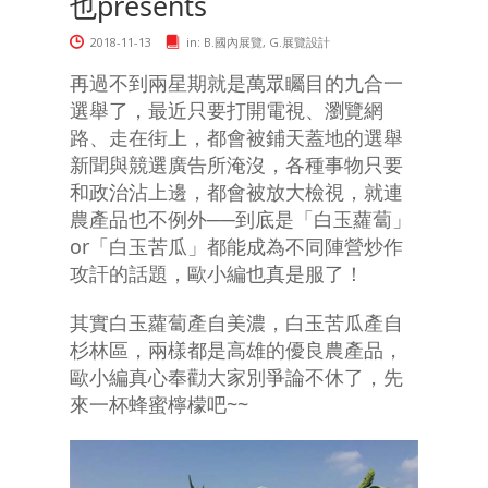
也presents
2018-11-13
in:
B.國內展覽
,
G.展覽設計
再過不到兩星期就是萬眾矚目的九合一
選舉了，最近只要打開電視、瀏覽網
路、走在街上，都會被鋪天蓋地的選舉
新聞與競選廣告所淹沒，各種事物只要
和政治沾上邊，都會被放大檢視，就連
農產品也不例外──到底是「白玉蘿蔔」
or「白玉苦瓜」都能成為不同陣營炒作
攻訐的話題，歐小編也真是服了！
其實白玉蘿蔔產自美濃，白玉苦瓜產自
杉林區，兩樣都是高雄的優良農產品，
歐小編真心奉勸大家別爭論不休了，先
來一杯蜂蜜檸檬吧~~