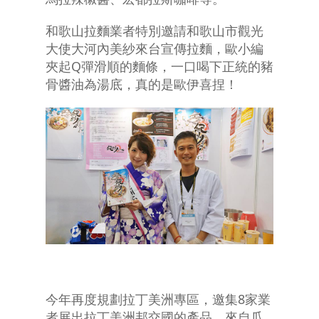
和歌山拉麵業者特別邀請和歌山市觀光
大使大河內美紗來台宣傳拉麵，歐小編
夾起Q彈滑順的麵條，一口喝下正統的豬
骨醬油為湯底，真的是歐伊喜捏！
今年再度規劃拉丁美洲專區，邀集8家業
者展出拉丁美洲邦交國的產品，來自瓜