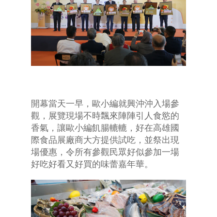
開幕當天一早，歐小編就興沖沖入場參
觀，展覽現場不時飄來陣陣引人食慾的
香氣，讓歐小編飢腸轆轆，好在高雄國
際食品展廠商大方提供試吃，並祭出現
場優惠，令所有參觀民眾好似參加一場
好吃好看又好買的味蕾嘉年華。