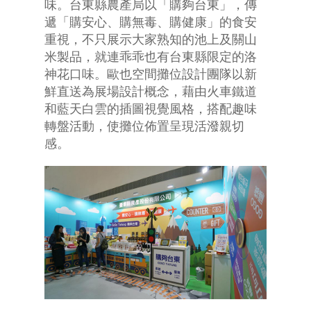
味。台東縣農產局以「購夠台東」，傳
遞「購安心、購無毒、購健康」的食安
重視，不只展示大家熟知的池上及關山
米製品，就連乖乖也有台東縣限定的洛
神花口味。歐也空間攤位設計團隊以新
鮮直送為展場設計概念，藉由火車鐵道
和藍天白雲的插圖視覺風格，搭配趣味
轉盤活動，使攤位佈置呈現活潑親切
感。