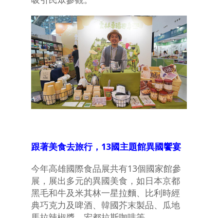
跟著美食去旅行，13
國主題館異國饗宴
今年高雄國際食品展共有13個國家館參
展，展出多元的異國美食，如日本京都
黑毛和牛及米其林一星拉麵、比利時經
典巧克力及啤酒、韓國芥末製品、瓜地
馬拉辣椒醬、宏都拉斯咖啡等。