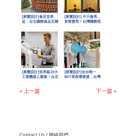
[展覽設計]食足世界
[展覽設計] 不只會亮，
盃，台北國際食品五聯
更要慧亮！台灣國際照
展規模創高峰─歐立利
明科技展─歐也
X歐也Present
Presents
[展覽設計]世界級20大
[展覽設計]全台唯一
工業機器人聚集！台北
MIT美容專業展，台灣
國際自動化工業大展─
國際美容展─歐也
歐也Presents
Presents
« 上一篇
下一篇 »
Contact Us / 聯絡我們