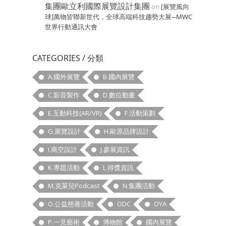
集團歐立利國際展覽設計集團
on
[展覽風向
球]萬物皆聯新世代，全球高端科技趨勢大展─MWC
世界行動通訊大會
CATEGORIES / 分類
A.國外展覽
B.國內展覽
C.影音製作
D.數位動畫
E.互動科技(AR/VR)
F.活動策劃
G.展覽設計
H.歐原品牌設計
I.商空設計
J.參展資訊
K.專題活動
L.得獎資訊
M.克萊兒Podcast
N.集團活動
O.公益慈善活動
ODC
OYA
P.一見藝術
博物館
國內展覽