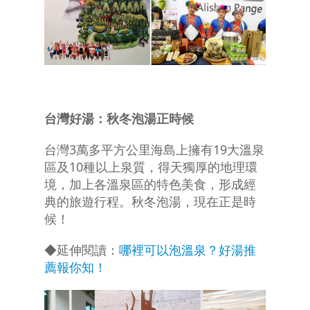
台灣好湯：秋冬泡湯正時候
台灣3萬多平方公里海島上擁有19大溫泉
區及10種以上泉質，得天獨厚的地理環
境，加上各溫泉區的特色美食，形成經
典的旅遊行程。秋冬泡湯，現在正是時
候！
◆延伸閱讀：
哪裡可以泡溫泉？好湯推
薦報你知！