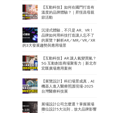
【互動科技】如何在國門打造有
溫度的品牌體驗？｜昇恆昌母親
節活動
沉浸式體驗，不只是 AR、VR！
品牌如何用科技打造讓人忘不了
的展覽？解析AR／MR／VR／XR
的3大發展趨勢與應用場景
【互動科技】AR 讓人氣變買氣？
5G 互動創造商場聚客力｜新北市
宏匯廣場應用案例
【展覽設計】科幻場景成真，AI
機器人進入醫療照護現場-2025
台灣醫療科技展
展場設計公司怎麼選？掌握展場
攤位設計5大法則，放大品牌影響