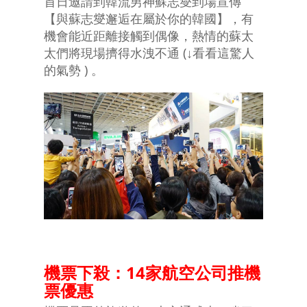
首日邀請到韓流男神蘇志燮到場宣傳
【與蘇志燮邂逅在屬於你的韓國】，有
機會能近距離接觸到偶像，熱情的蘇太
太們將現場擠得水洩不通 (↓看看這驚人
的氣勢 ) 。
機票下殺：14家航空公司推機
票優惠