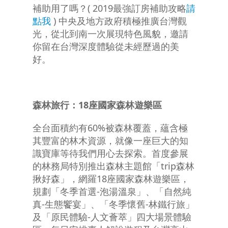
補助用了嗎？( 2019最強訂房補助攻略
請
點我
) 中央及地方政府積極推廣台灣觀
光，從北到南一次展現特色風貌，邀請
你留在台灣深度體驗從未經歷過的美
好。
森林旅行：18座國家森林遊樂區
全台面積約有60%被森林覆蓋，蘊含極
其豐富的林木資源，就像一座巨大的知
識寶庫等待我們用心去探索。首度參展
的林務局特別推出森林主題館「trip森林
揪好森」，網羅18座國家森林遊樂區，
規劃「冬季首選-泡湯溫泉」、「自然純
真-生態饗宴」、「冬季懷舊-林鐵行旅」
及「原民體驗-人文薈萃」四大場景體驗