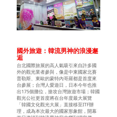
國外旅遊：韓流男神的浪漫邂
逅
台北國際旅展的高人氣吸引來自許多國
外的觀光業者參與，像是中東國家北賽
普勒斯、東歐的蒙特內哥羅都是首度來
台參展；台灣人愛遊日，日本今年也推
出175個攤位，搶攻台灣旅遊市場；韓國
觀光公社更首度將在台年度最大展覽
「韓國文化觀光大展」直接移至ITF辦
理，成為本次最大的國家形象館，開幕