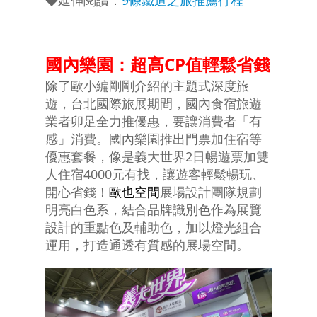
◆延伸閱讀：
9條鐵道之旅推薦行程
國內樂園：超高CP值輕鬆省錢
除了歐小編剛剛介紹的主題式深度旅
遊，台北國際旅展期間，國內食宿旅遊
業者卯足全力推優惠，要讓消費者「有
感」消費。國內樂園推出門票加住宿等
優惠套餐，像是義大世界2日暢遊票加雙
人住宿4000元有找，讓遊客輕鬆暢玩、
開心省錢！
歐也空間
展場設計團隊規劃
明亮白色系，結合品牌識別色作為展覽
設計的重點色及輔助色，加以燈光組合
運用，打造通透有質感的展場空間。