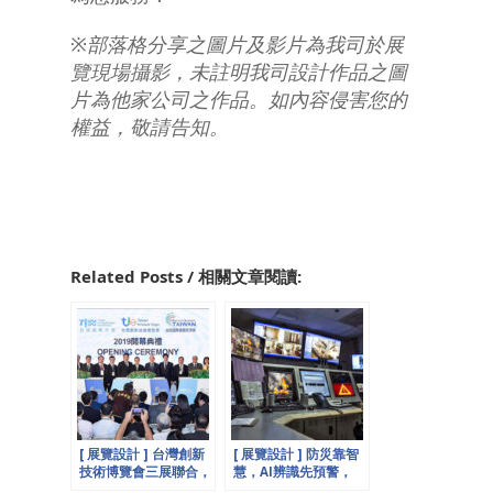
※部落格分享之圖片及影片為我司於展
覽現場攝影，未註明我司設計作品之圖
片為他家公司之作品。如內容侵害您的
權益，敬請告知。
Related Posts / 相關文章閱讀:
[ 展覽設計 ] 台灣創新
[ 展覽設計 ] 防災靠智
技術博覽會三展聯合，
慧，AI辨識先預警，
重點創新大曝光！
2019 Secutech台北