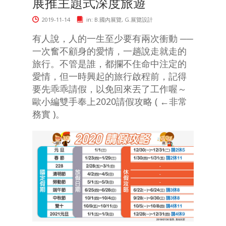
展推主題式深度旅遊
2019-11-14
in:
B.國內展覽
,
G.展覽設計
有人說，人的一生至少要有兩次衝動 ──
一次奮不顧身的愛情，一趟說走就走的
旅行。不管是誰，都攔不住命中注定的
愛情，但一時興起的旅行啟程前，記得
要先乖乖請假，以免回來丟了工作喔～
歐小編雙手奉上2020請假攻略 ( ←非常
務實 )。