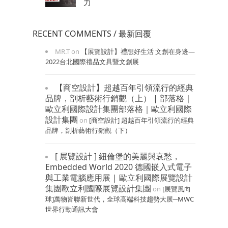
力
RECENT COMMENTS / 最新回覆
MR.T
on
【展覽設計】禮想好生活 文創在身邊—
2022台北國際禮品文具暨文創展
【商空設計】超越百年引領流行的經典
品牌，剖析藝術行銷觀（上） | 部落格｜
歐立利國際設計集團部落格｜歐立利國際
設計集團
on
[商空設計] 超越百年引領流行的經典
品牌，剖析藝術行銷觀（下）
[ 展覽設計 ] 紐倫堡的美麗與哀愁，
Embedded World 2020 德國嵌入式電子
與工業電腦應用展 | 歐立利國際展覽設計
集團歐立利國際展覽設計集團
on
[展覽風向
球]萬物皆聯新世代，全球高端科技趨勢大展─MWC
世界行動通訊大會