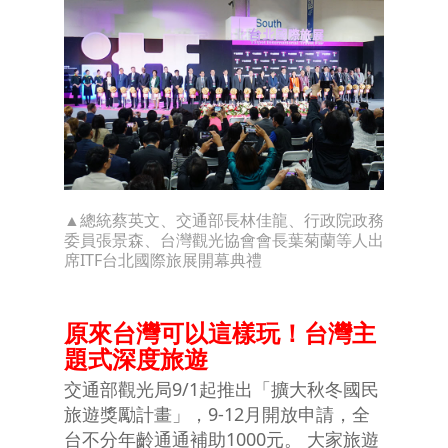
▲總統蔡英文、交通部長林佳龍、行政院政務
委員張景森、台灣觀光協會會長葉菊蘭等人出
席ITF台北國際旅展開幕典禮
原來台灣可以這樣玩！台灣主
題式深度旅遊
交通部觀光局9/1起推出「擴大秋冬國民
旅遊獎勵計畫」，9-12月開放申請，全
台不分年齡通通補助1000元。 大家旅遊