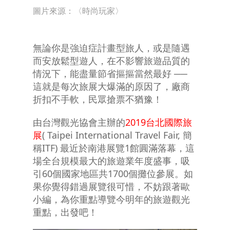
圖片來源：〈
時尚玩家
〉
無論你是強迫症計畫型旅人，或是隨遇
而安放鬆型遊人，在不影響旅遊品質的
情況下，能盡量節省摳摳當然最好 ──
這就是每次旅展大爆滿的原因了，廠商
折扣不手軟，民眾搶票不猶豫！
由台灣觀光協會主辦的
2019台北國際旅
展
( Taipei International Travel Fair, 簡
稱ITF) 最近於南港展覽1館圓滿落幕，這
場全台規模最大的旅遊業年度盛事，吸
引60個國家地區共1700個攤位參展。如
果你覺得錯過展覽很可惜，不妨跟著歐
小編，為你重點導覽今明年的旅遊觀光
重點，出發吧！