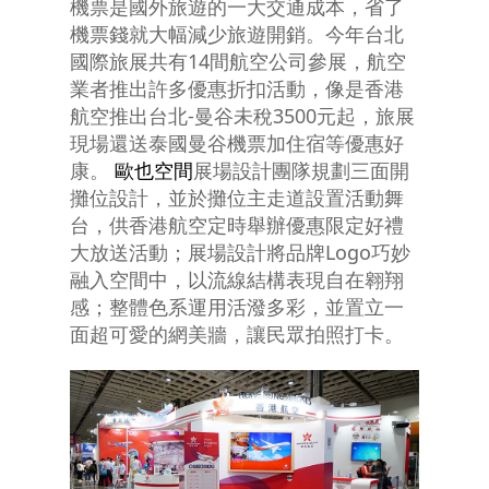
機票是國外旅遊的一大交通成本，省了
機票錢就大幅減少旅遊開銷。今年台北
國際旅展共有14間航空公司參展，航空
業者推出許多優惠折扣活動，像是香港
航空推出台北-曼谷未稅3500元起，旅展
現場還送泰國曼谷機票加住宿等優惠好
康。
歐也空間
展場設計團隊規劃三面開
攤位設計，並於攤位主走道設置活動舞
台，供香港航空定時舉辦優惠限定好禮
大放送活動；展場設計將品牌Logo巧妙
融入空間中，以流線結構表現自在翱翔
感；整體色系運用活潑多彩，並置立一
面超可愛的網美牆，讓民眾拍照打卡。