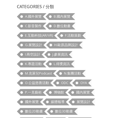
CATEGORIES / 分類
A.國外展覽
B.國內展覽
C.影音製作
D.數位動畫
E.互動科技(AR/VR)
F.活動策劃
G.展覽設計
H.歐原品牌設計
I.商空設計
J.參展資訊
K.專題活動
L.得獎資訊
M.克萊兒Podcast
N.集團活動
O.公益慈善活動
ODC
OYA
P.一見藝術
博物館
國內展覽
國外展覽
媒體報導
展覽設計
數位2D動畫
數位3D動畫