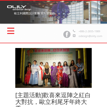
歐立利國際設計集團 官方部落格
+886-2-2655-1989
odesign@olily.com
[主題活動]歡喜來逗陣之紅白
大對抗，歐立利尾牙年終大