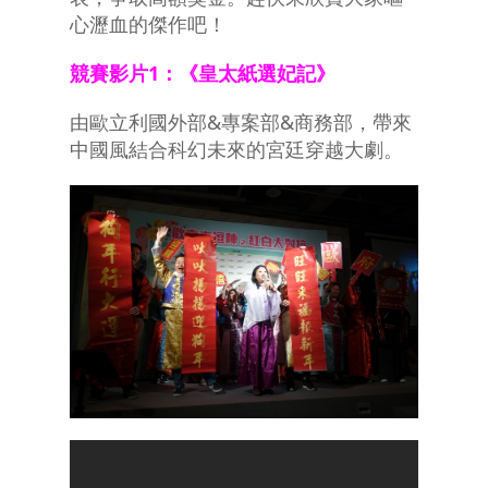
心瀝血的傑作吧！
競賽影片1：《皇太紙選妃記》
由歐立利國外部&專案部&商務部，帶來
中國風結合科幻未來的宮廷穿越大劇。