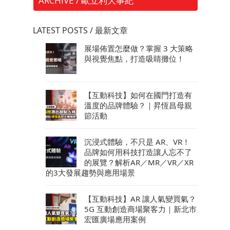
ARCHIVE / 歐立利大事紀
LATEST POSTS / 最新文章
展場佈置怎麼做？掌握 3 大策略
與視覺焦點，打造吸睛攤位！
【互動科技】如何在國門打造有
溫度的品牌體驗？｜昇恆昌母親
節活動
沉浸式體驗，不只是 AR、VR！
品牌如何用科技打造讓人忘不了
的展覽？解析AR／MR／VR／XR
的3大發展趨勢與應用場景
【互動科技】AR 讓人氣變買氣？
5G 互動創造商場聚客力｜新北市
宏匯廣場應用案例