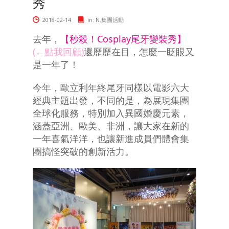
秀
2018-02-14
in:
N.集團活動
去年，
【秒殺！Cosplay尾牙變裝秀】
(←點我回顧)
還歷歷在目，怎麼一眨眼又
是一年了！
今年，歐立利年終尾牙同樣以電影六大
經典主題出發，不同的是，為展現集團
全球化服務，特別加入異國婚慶元素，
涵蓋亞洲、歐美、非洲，讓大家在新的
一年喜氣洋洋，也讓新進成員們體會集
團搞怪突破的創新活力。