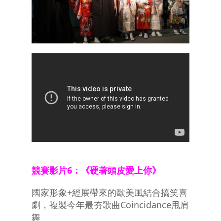
競賽影片6：《硬著頭皮愛上你》
國家形象+經展帶來的歐美風結合搞笑喜
劇，複製今年最夯歌曲Coincidance甩肩
舞