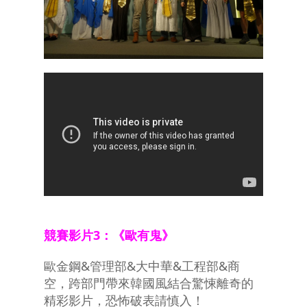
競賽影片3：《歐有鬼》
歐金鋼&管理部&大中華&工程部&商
空，跨部門帶來韓國風結合驚悚離奇的
精彩影片，恐怖破表請慎入！