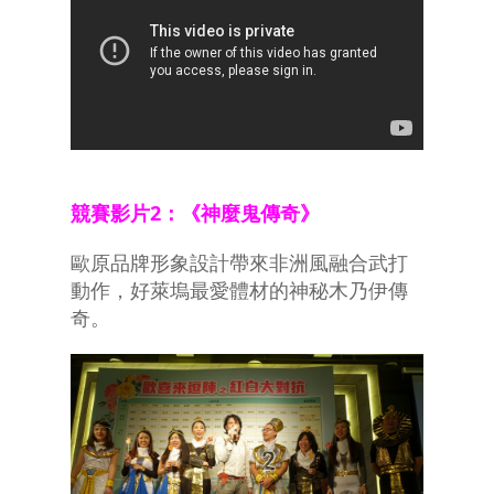
競賽影片2：《神麼鬼傳奇》
歐原品牌形象設計帶來非洲風融合武打
動作，好萊塢最愛體材的神秘木乃伊傳
奇。