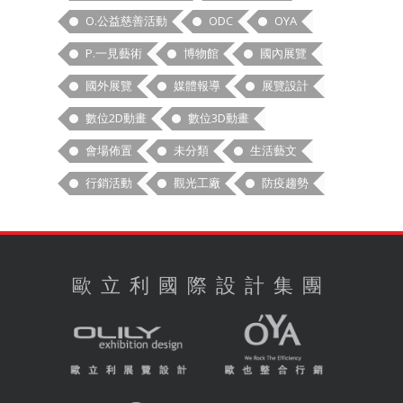
O.公益慈善活動
ODC
OYA
P.一見藝術
博物館
國內展覽
國外展覽
媒體報導
展覽設計
數位2D動畫
數位3D動畫
會場佈置
未分類
生活藝文
行銷活動
觀光工廠
防疫趨勢
歐立利國際設計集團