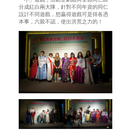
分成紅白兩大隊，針對不同年資的同仁
設計不同遊戲，想贏得遊戲可是得各憑
本事，六親不認，使出洪荒之力的！