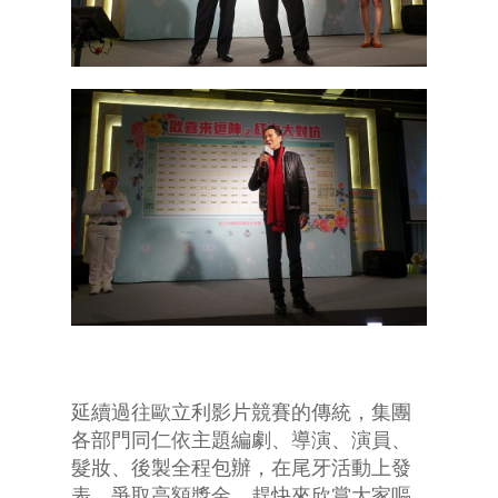
延續過往歐立利影片競賽的傳統，集團
各部門同仁依主題編劇、導演、演員、
髮妝、後製全程包辦，在尾牙活動上發
表，爭取高額獎金。趕快來欣賞大家嘔