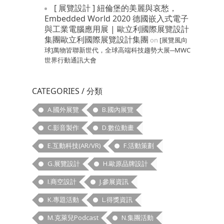
[ 展覽設計 ] 紐倫堡的美麗與哀愁，
Embedded World 2020 德國嵌入式電子
與工業電腦應用展 | 歐立利國際展覽設計
集團歐立利國際展覽設計集團
on
[展覽風向
球]萬物皆聯新世代，全球高端科技趨勢大展─MWC
世界行動通訊大會
CATEGORIES / 分類
A.國外展覽
B.國內展覽
C.影音製作
D.數位動畫
E.互動科技(AR/VR)
F.活動策劃
G.展覽設計
H.歐原品牌設計
I.商空設計
J.參展資訊
K.專題活動
L.得獎資訊
M.克萊兒Podcast
N.集團活動