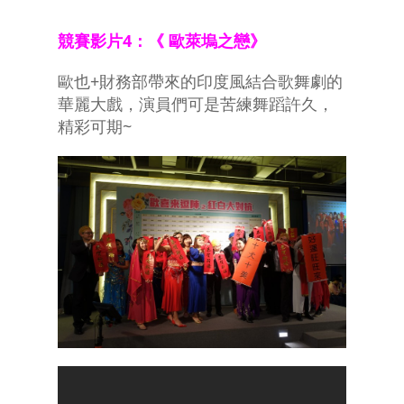
競賽影片4：《 歐萊塢之戀》
歐也+財務部帶來的印度風結合歌舞劇的
華麗大戲，演員們可是苦練舞蹈許久，
精彩可期~