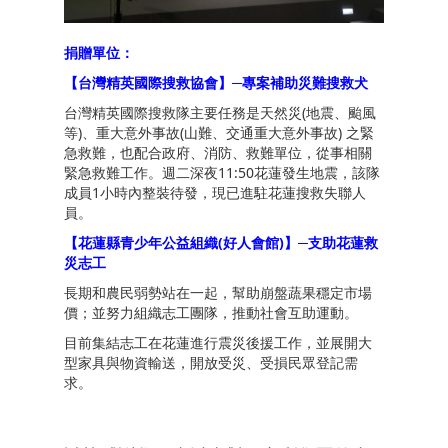
捐贈單位：
【台灣精英國際搜救協會】─專案補助災難搜救犬
台灣精英國際搜救隊主要任務是天然災(地震、颱風
等)、重大意外事故(山難、交通重大意外事故) 之緊
急救難，也配合政府、消防、救難單位，從事相關
緊急救難工作。週二深夜11:50花蓮發生地震，該隊
成員1小時內整裝待發，現已進駐花蓮搜救失聯人
員。
【花蓮縣青少年公益組織(好人會館)】─支助花蓮救
災志工
長期和農民弱勢站在一起，幫助崩盤蔬果穩定市場
價；並努力組織志工團隊，推動社會互助運動。
目前集結志工在花蓮進行震災後援工作，並展開大
型家具與物資輸送，開放受災、受損民眾登記需
求。