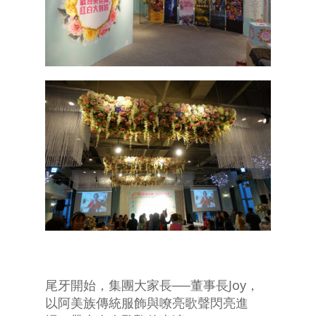
尾牙開始，集團大家長──董事長Joy，
以阿美族傳統服飾與嘹亮歌聲閃亮進