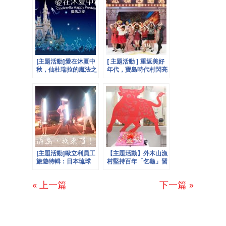
[主題活動]愛在沐夏中
[ 主題活動 ] 重返美好
秋，仙杜瑞拉的魔法之
年代，寶島時代村閃亮
夜─歐立利Presents
兄弟姊妹─歐立利集團
尾牙
[主題活動]歐立利員工
【主題活動】外木山漁
旅遊特輯：日本琉球
村堅持百年「乞龜」習
VS.帛琉
俗
« 上一篇
下一篇 »