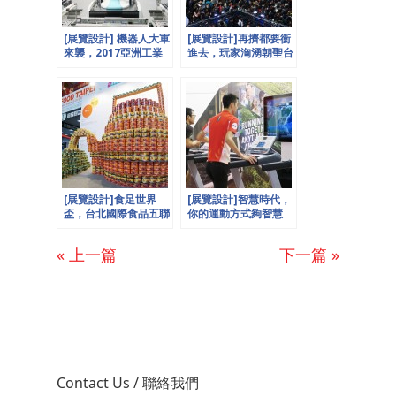
[展覽設計] 機器人大軍
[展覽設計]再擠都要衝
來襲，2017亞洲工業
進去，玩家洶湧朝聖台
4.0暨智慧製造系列展
北國際電玩展─歐立利
─ 歐立利X歐也
X歐也Present
Present
[展覽設計]食足世界
[展覽設計]智慧時代，
盃，台北國際食品五聯
你的運動方式夠智慧
展規模創高峰─歐立利
嗎？台北國際體育用品
X歐也Present
展─歐立利X歐也
« 上一篇
下一篇 »
Present
Contact Us / 聯絡我們