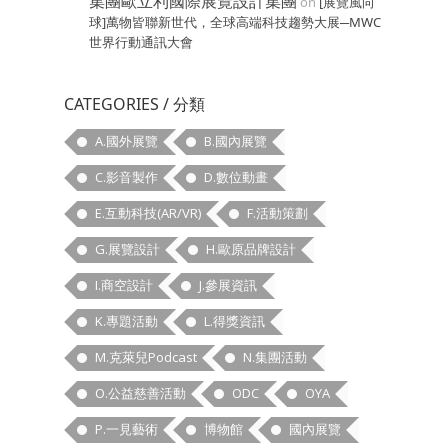
集團歐立利國際展覽設計集團
on
[展覽風向
球]萬物皆聯新世代，全球高端科技趨勢大展─MWC
世界行動通訊大會
CATEGORIES / 分類
A.國外展覽
B.國內展覽
C.影音製作
D.數位動畫
E.互動科技(AR/VR)
F.活動策劃
G.展覽設計
H.歐原品牌設計
I.商空設計
J.參展資訊
K.專題活動
L.得獎資訊
M.克萊兒Podcast
N.集團活動
O.公益慈善活動
ODC
OYA
P.一見藝術
博物館
國內展覽