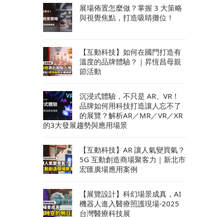
展場佈置怎麼做？掌握 3 大策略
與視覺焦點，打造吸睛攤位！
【互動科技】如何在國門打造有
溫度的品牌體驗？｜昇恆昌母親
節活動
沉浸式體驗，不只是 AR、VR！
品牌如何用科技打造讓人忘不了
的展覽？解析AR／MR／VR／XR
的3大發展趨勢與應用場景
【互動科技】AR 讓人氣變買氣？
5G 互動創造商場聚客力｜新北市
宏匯廣場應用案例
【展覽設計】科幻場景成真，AI
機器人進入醫療照護現場-2025
台灣醫療科技展