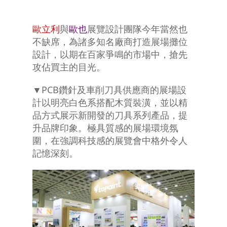
歐立利
與
歐也
展覽設計團隊今年當然也
不缺席，為諸多知名廠商打造展場攤位
設計，以期在百家爭鳴的市場中，搶先
攻佔買主的目光。
▼PCB鑽針及車削刀具供應商的展場設
計以明亮白色系搭配木質裝潢，並以精
品方式展示新開發的刀具系列產品，提
升品牌印象。極具質感的展場環境氛
圍，在強調科技感的展覽會中格外令人
記憶深刻。