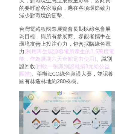
大，對環境生態造成嚴重影響，因此真
的要呼籲各家廠商，應在各項環節致力
減少對環境的衝擊。
台灣電路板國際展覽會長期以綠色會展
為目標，與所有參展商、參觀者攜手在
環境友善上投注心力，包含採購綠色電
力
(利用再生能源發電所產生的3.5萬度電
能，作為展期六天全館電力使用)
、識別
證回收
(回收一張識別證就捐3元給公益
團體)
、舉辦iECO綠色裝潢大賽，並認養
國有林造林地約280株樹。