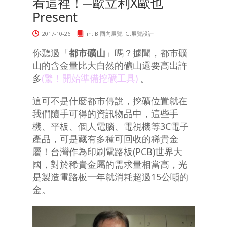
看這裡！─歐立利X歐也
Present
2017-10-26
in:
B.國內展覽
,
G.展覽設計
你聽過「
都市礦山
」嗎？據聞，都市礦
山的含金量比大自然的礦山還要高出許
多
(驚！開始準備挖礦工具)
。
這可不是什麼都市傳說，挖礦位置就在
我們隨手可得的資訊物品中，這些手
機、平板、個人電腦、電視機等3C電子
產品，可是藏有多種可回收的稀貴金
屬！台灣作為印刷電路板(PCB)世界大
國，對於稀貴金屬的需求量相當高，光
是製造電路板一年就消耗超過15公噸的
金。