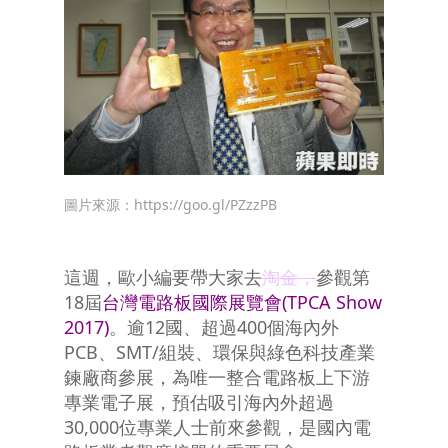
圖片來源：
https://goo.gl/PZzzPB
這週，歐小編要帶大家去
淘金，
參觀第
18屆
台灣電路板國際展覽會(TPCA Show
2017)
。逾12國、超過400個海內外
PCB、SMT/組裝、環保與綠色科技產業
鍊廠商參展，為唯一整合電路板上下游
專業電子展，預估吸引海內外超過
30,000位專業人士前來參觀，是國內電