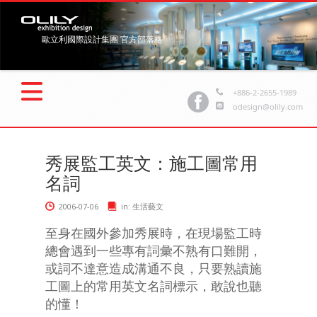
歐立利國際設計集團 官方部落格
+886-2-2655-1989
odesign@olily.com
秀展監工英文：施工圖常用
名詞
2006-07-06
in:
生活藝文
至身在國外參加秀展時，在現場監工時
總會遇到一些專有詞彙不熟有口難開，
或詞不達意造成溝通不良，只要熟讀施
工圖上的常用英文名詞標示，敢說也聽
的懂！