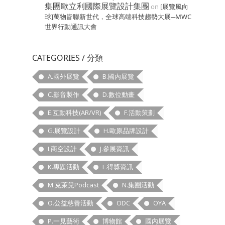
集團歐立利國際展覽設計集團
on
[展覽風向
球]萬物皆聯新世代，全球高端科技趨勢大展─MWC
世界行動通訊大會
CATEGORIES / 分類
A.國外展覽
B.國內展覽
C.影音製作
D.數位動畫
E.互動科技(AR/VR)
F.活動策劃
G.展覽設計
H.歐原品牌設計
I.商空設計
J.參展資訊
K.專題活動
L.得獎資訊
M.克萊兒Podcast
N.集團活動
O.公益慈善活動
ODC
OYA
P.一見藝術
博物館
國內展覽