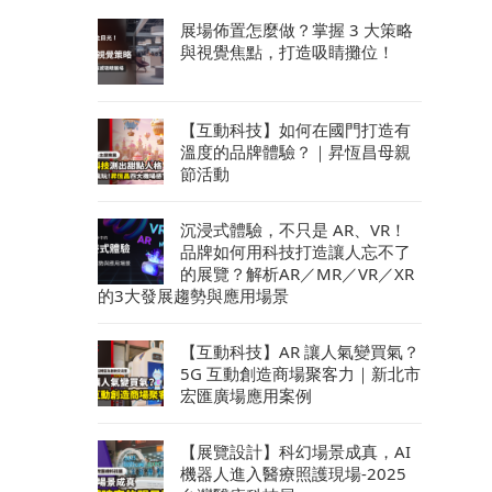
展場佈置怎麼做？掌握 3 大策略
與視覺焦點，打造吸睛攤位！
【互動科技】如何在國門打造有
溫度的品牌體驗？｜昇恆昌母親
節活動
沉浸式體驗，不只是 AR、VR！
品牌如何用科技打造讓人忘不了
的展覽？解析AR／MR／VR／XR
的3大發展趨勢與應用場景
【互動科技】AR 讓人氣變買氣？
5G 互動創造商場聚客力｜新北市
宏匯廣場應用案例
【展覽設計】科幻場景成真，AI
機器人進入醫療照護現場-2025