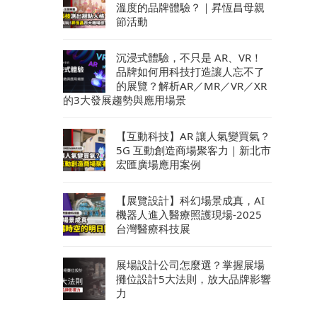
溫度的品牌體驗？｜昇恆昌母親
節活動
沉浸式體驗，不只是 AR、VR！
品牌如何用科技打造讓人忘不了
的展覽？解析AR／MR／VR／XR
的3大發展趨勢與應用場景
【互動科技】AR 讓人氣變買氣？
5G 互動創造商場聚客力｜新北市
宏匯廣場應用案例
【展覽設計】科幻場景成真，AI
機器人進入醫療照護現場-2025
台灣醫療科技展
展場設計公司怎麼選？掌握展場
攤位設計5大法則，放大品牌影響
力