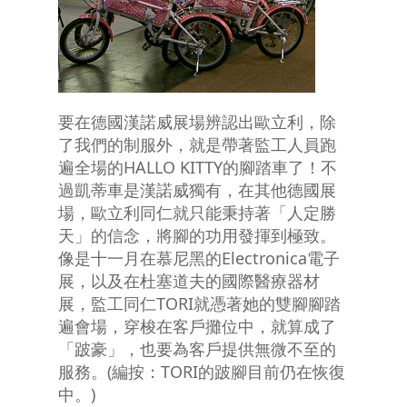
要在德國漢諾威展場辨認出歐立利，除
了我們的制服外，就是帶著監工人員跑
遍全場的HALLO KITTY的腳踏車了！不
過凱蒂車是漢諾威獨有，在其他德國展
場，歐立利同仁就只能秉持著「人定勝
天」的信念，將腳的功用發揮到極致。
像是十一月在慕尼黑的Electronica電子
展，以及在杜塞道夫的國際醫療器材
展，監工同仁TORI就憑著她的雙腳腳踏
遍會場，穿梭在客戶攤位中，就算成了
「跛豪」，也要為客戶提供無微不至的
服務。(編按：TORI的跛腳目前仍在恢復
中。)