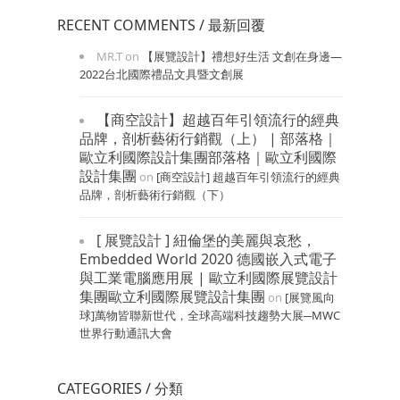
RECENT COMMENTS / 最新回覆
MR.T
on
【展覽設計】禮想好生活 文創在身邊—
2022台北國際禮品文具暨文創展
【商空設計】超越百年引領流行的經典
品牌，剖析藝術行銷觀（上） | 部落格｜
歐立利國際設計集團部落格｜歐立利國際
設計集團
on
[商空設計] 超越百年引領流行的經典
品牌，剖析藝術行銷觀（下）
[ 展覽設計 ] 紐倫堡的美麗與哀愁，
Embedded World 2020 德國嵌入式電子
與工業電腦應用展 | 歐立利國際展覽設計
集團歐立利國際展覽設計集團
on
[展覽風向
球]萬物皆聯新世代，全球高端科技趨勢大展─MWC
世界行動通訊大會
CATEGORIES / 分類