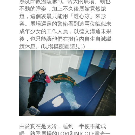
熱度比較溫暖嘛~)。偌大的展場、動也
不動的睡姿，加上不久後展館竟然熄
燈，這個凌晨只能用「透心涼」來形
容。展場巡邏的警衛看到這兩位貌似未
成年少女的工作人員，以德文溝通未果
後，也只能讓他們在攤位內自生自滅繼
續休息。(現場模擬圖請見↓)
由於實在是太冷，睡到一半便不能成
眠，熟悉展場的TORI和NICOLE靈光一