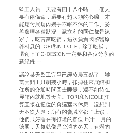
監工人員一天要有四十八小時，一個人
要有兩條命，還要有超大顆的心臟，才
能應付展場內幾乎不眠不休的工作、妥
善處理各種狀況。歐立利的同仁都是練
家子，吃苦當吃補，這次負責國際醫療
器材展的TORI和NICOLE，除了吃補，
還創下了O-DESIGN一定要和各位分享的
新紀錄~~
話說某天監工完畢已經凌晨五點了，離
當天開工只剩幾小時，扣掉往來展館和
住所的交通時間回去睡覺，還不如待在
展館內就地等天亮。TORI和NICOLE打
算直接在攤位的會議室內休息。沒想到
天不從人願：所有的會議室都了上鎖，
他們只好睡在有打燈的攤位上(十一月的
德國，天氣就像是台灣的冬天，有燈的