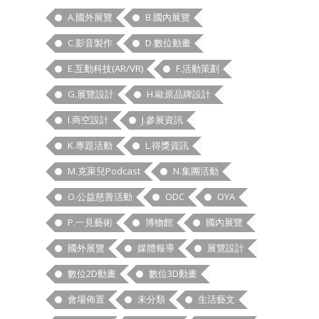
A.國外展覽
B.國內展覽
C.影音製作
D.數位動畫
E.互動科技(AR/VR)
F.活動策劃
G.展覽設計
H.歐原品牌設計
I.商空設計
J.參展資訊
K.專題活動
L.得獎資訊
M.克萊兒Podcast
N.集團活動
O.公益慈善活動
ODC
OYA
P.一見藝術
博物館
國內展覽
國外展覽
媒體報導
展覽設計
數位2D動畫
數位3D動畫
會場佈置
未分類
生活藝文