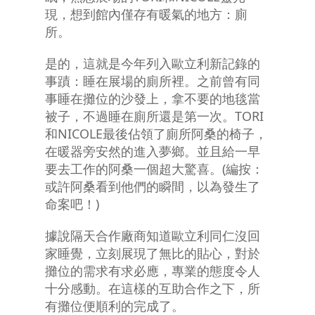
現，想到館內僅存有暖氣的地方：廁
所。
是的，這就是今年列入歐立利新記錄的
事蹟：睡在展場的廁所裡。之前曾有同
事睡在攤位的沙發上，拿不要的地毯當
被子，不過睡在廁所還是第一次。TORI
和NICOLE最後佔領了廁所阿桑的椅子，
在暖器旁安然的進入夢鄉。並且給一早
要去工作的阿桑一個超大驚喜。(編按：
或許阿桑看到他們的瞬間，以為發生了
命案吧！)
據說隔天合作廠商知道歐立利同仁沒回
家睡覺，立刻展現了無比的貼心，對於
攤位的需求有求必應，專業的態度令人
十分感動。在這樣的互助合作之下，所
有攤位便順利的完成了。