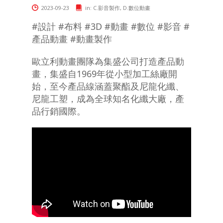
2023-09-23
in:
C.影音製作
,
D.數位動畫
#設計 #布料 #3D #動畫 #數位 #影音 #
產品動畫 #動畫製作
歐立利動畫團隊為集盛公司打造產品動
畫，集盛自1969年從小型加工絲廠開
始，至今產品線涵蓋聚酯及尼龍化纖、
尼龍工塑，成為全球知名化纖大廠，產
品行銷國際。