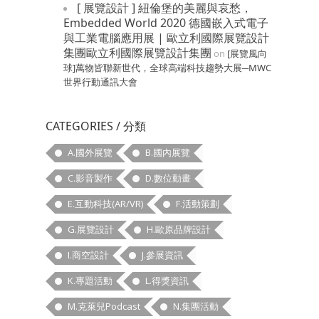
[ 展覽設計 ] 紐倫堡的美麗與哀愁，
Embedded World 2020 德國嵌入式電子
與工業電腦應用展 | 歐立利國際展覽設計
集團歐立利國際展覽設計集團
on
[展覽風向
球]萬物皆聯新世代，全球高端科技趨勢大展─MWC
世界行動通訊大會
CATEGORIES / 分類
A.國外展覽
B.國內展覽
C.影音製作
D.數位動畫
E.互動科技(AR/VR)
F.活動策劃
G.展覽設計
H.歐原品牌設計
I.商空設計
J.參展資訊
K.專題活動
L.得獎資訊
M.克萊兒Podcast
N.集團活動