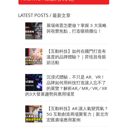
LATEST POSTS / 最新文章
展場佈置怎麼做？掌握 3 大策略
與視覺焦點，打造吸睛攤位！
【互動科技】如何在國門打造有
溫度的品牌體驗？｜昇恆昌母親
節活動
沉浸式體驗，不只是 AR、VR！
品牌如何用科技打造讓人忘不了
的展覽？解析AR／MR／VR／XR
的3大發展趨勢與應用場景
【互動科技】AR 讓人氣變買氣？
5G 互動創造商場聚客力｜新北市
宏匯廣場應用案例