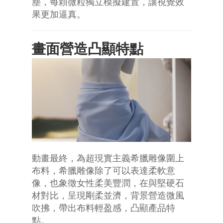
塵，每顆微粒獨立模擬建置，讓視覺效
果更加逼真。
畫面營造凸顯特點
動畫最終，為超現實主義希臘雕像圍上
布料，希臘雕像除了可以表達柔軟意
像，也象徵女性柔美豐潤，在與堅硬石
材對比，呈現剛柔並濟，背景營造微風
吹拂，帶出布料輕盈感，凸顯產品特
點。