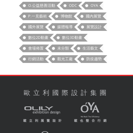
O.公益慈善活動
ODC
OYA
P.一見藝術
博物館
國內展覽
國外展覽
媒體報導
展覽設計
數位2D動畫
數位3D動畫
會場佈置
未分類
生活藝文
行銷活動
觀光工廠
防疫趨勢
歐立利國際設計集團