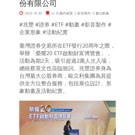
份有限公司
2023-10-30
in:
B.國內展覽
,
C.影音製作
,
D.數位動畫
#兆豐 #證券 #ETF #動畫 #影音製作 #
企業形象 #活動紀實
臺灣證券交易所在ETF發行20周年之際，
舉辦「榮耀20 ETF啟動財富博覽會」，
活動為期2天，吸引超過2萬人次入場，
總統蔡英文也蒞臨致詞。兆豐證券身為
台灣最大公股券商，歐立利集團為其提
供全方位整合服務，包括展位設計、形
象動畫及活動紀實。