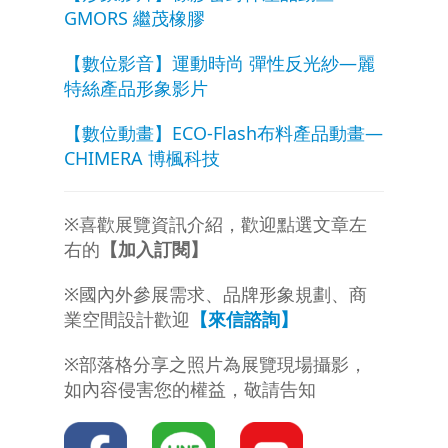
GMORS 繼茂橡膠
【數位影音】運動時尚 彈性反光紗—麗
特絲產品形象影片
【數位動畫】ECO-Flash布料產品動畫—
CHIMERA 博楓科技
※喜歡展覽資訊介紹，歡迎點選文章左
右的
【加入訂閱】
※國內外參展需求、品牌形象規劃、商
業空間設計歡迎
【來信諮詢】
※部落格分享之照片為展覽現場攝影，
如內容侵害您的權益，敬請告知