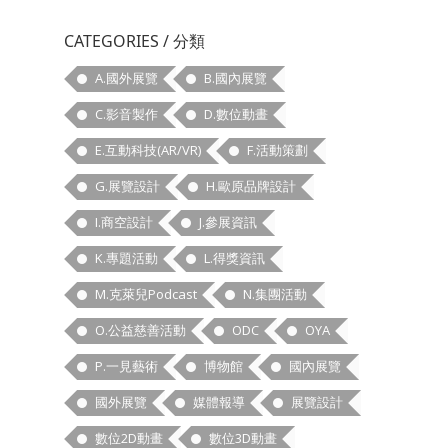
CATEGORIES / 分類
A.國外展覽
B.國內展覽
C.影音製作
D.數位動畫
E.互動科技(AR/VR)
F.活動策劃
G.展覽設計
H.歐原品牌設計
I.商空設計
J.參展資訊
K.專題活動
L.得獎資訊
M.克萊兒Podcast
N.集團活動
O.公益慈善活動
ODC
OYA
P.一見藝術
博物館
國內展覽
國外展覽
媒體報導
展覽設計
數位2D動畫
數位3D動畫