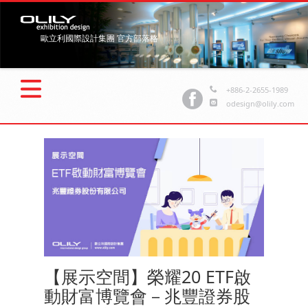
歐立利國際設計集團 官方部落格
+886-2-2655-1989
odesign@olily.com
【展示空間】榮耀20 ETF啟
動財富博覽會－兆豐證券股