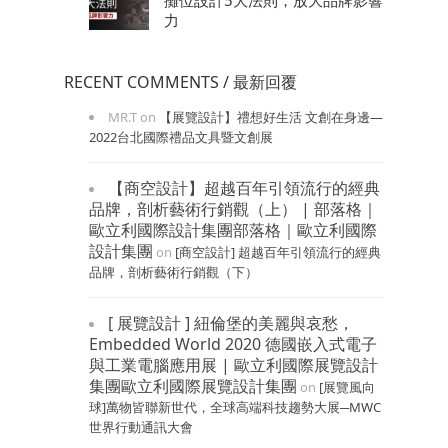
攤位設計5大法則，放大品牌影響
力
RECENT COMMENTS / 最新回覆
MR.T
on
【展覽設計】禮想好生活 文創在身邊—
2022台北國際禮品文具暨文創展
【商空設計】超越百年引領流行的經典
品牌，剖析藝術行銷觀（上） | 部落格｜
歐立利國際設計集團部落格｜歐立利國際
設計集團
on
[商空設計] 超越百年引領流行的經典
品牌，剖析藝術行銷觀（下）
[ 展覽設計 ] 紐倫堡的美麗與哀愁，
Embedded World 2020 德國嵌入式電子
與工業電腦應用展 | 歐立利國際展覽設計
集團歐立利國際展覽設計集團
on
[展覽風向
球]萬物皆聯新世代，全球高端科技趨勢大展─MWC
世界行動通訊大會