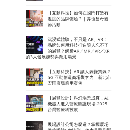
【互動科技】如何在國門打造有
溫度的品牌體驗？｜昇恆昌母親
節活動
沉浸式體驗，不只是 AR、VR！
品牌如何用科技打造讓人忘不了
的展覽？解析AR／MR／VR／XR
的3大發展趨勢與應用場景
【互動科技】AR 讓人氣變買氣？
5G 互動創造商場聚客力｜新北市
宏匯廣場應用案例
【展覽設計】科幻場景成真，AI
機器人進入醫療照護現場-2025
台灣醫療科技展
展場設計公司怎麼選？掌握展場