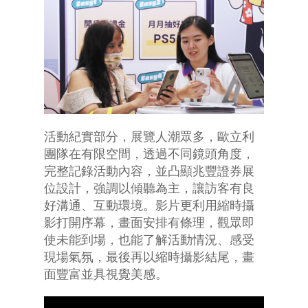
活動紀實部分，展覽人潮眾多，歐立利
團隊在有限空間，透過不同鏡頭角度，
完整記錄活動內容，並凸顯兆豐證券展
位設計，強調以傾聽為主，讓訪客有良
好溝通、互動環境。影片更利用縮時攝
影打開序幕，畫面安排有條理，觀眾即
使未能到場，也能了解活動情況、感受
現場氣氛，最後再以縮時攝影結尾，畫
面豐富並具視覺美感。