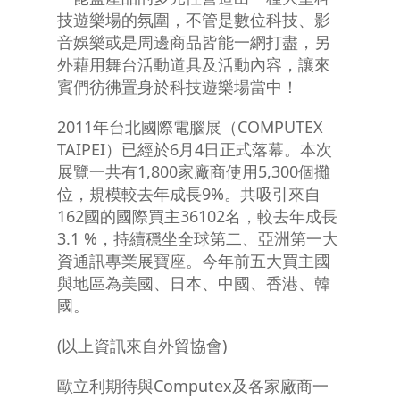
技遊樂場的氛圍，不管是數位科技、影
音娛樂或是周邊商品皆能一網打盡，另
外藉用舞台活動道具及活動內容，讓來
賓們彷彿置身於科技遊樂場當中！
2011年台北國際電腦展（COMPUTEX
TAIPEI）已經於6月4日正式落幕。本次
展覽一共有1,800家廠商使用5,300個攤
位，規模較去年成長9%。共吸引來自
162國的國際買主36102名，較去年成長
3.1 %，持續穩坐全球第二、亞洲第一大
資通訊專業展寶座。今年前五大買主國
與地區為美國、日本、中國、香港、韓
國。
(以上資訊來自外貿協會)
歐立利期待與Computex及各家廠商一