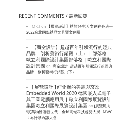
RECENT COMMENTS / 最新回覆
MR.T
on
【展覽設計】禮想好生活 文創在身邊—
2022台北國際禮品文具暨文創展
【商空設計】超越百年引領流行的經典
品牌，剖析藝術行銷觀（上） | 部落格｜
歐立利國際設計集團部落格｜歐立利國際
設計集團
on
[商空設計] 超越百年引領流行的經典
品牌，剖析藝術行銷觀（下）
[ 展覽設計 ] 紐倫堡的美麗與哀愁，
Embedded World 2020 德國嵌入式電子
與工業電腦應用展 | 歐立利國際展覽設計
集團歐立利國際展覽設計集團
on
[展覽風向
球]萬物皆聯新世代，全球高端科技趨勢大展─MWC
世界行動通訊大會