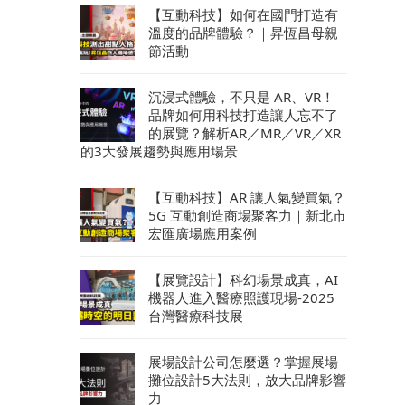
【互動科技】如何在國門打造有
溫度的品牌體驗？｜昇恆昌母親
節活動
沉浸式體驗，不只是 AR、VR！
品牌如何用科技打造讓人忘不了
的展覽？解析AR／MR／VR／XR
的3大發展趨勢與應用場景
【互動科技】AR 讓人氣變買氣？
5G 互動創造商場聚客力｜新北市
宏匯廣場應用案例
【展覽設計】科幻場景成真，AI
機器人進入醫療照護現場-2025
台灣醫療科技展
展場設計公司怎麼選？掌握展場
攤位設計5大法則，放大品牌影響
力