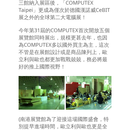
三館納入展區後，「COMPUTEX
Taipei」更成為僅次於德國漢諾威CeBIT
展之外的全球第二大電腦展！
今年第31屆的COMPUTEX首次開放五個
展覽館同時展出，規模更甚去年，也因
為COMPUTEX多以國外買主為主，這次
不管是在展館設計或是商品陳列上，歐
立利與歐也都更加戰戰兢兢，務必將最
好的推上國際視野！
(南港展覽館為了迎接這場國際盛會，特
別提早進場時間，歐立利與歐也更是全