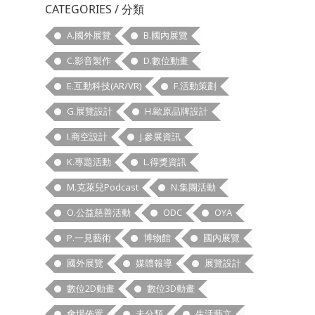
CATEGORIES / 分類
A.國外展覽
B.國內展覽
C.影音製作
D.數位動畫
E.互動科技(AR/VR)
F.活動策劃
G.展覽設計
H.歐原品牌設計
I.商空設計
J.參展資訊
K.專題活動
L.得獎資訊
M.克萊兒Podcast
N.集團活動
O.公益慈善活動
ODC
OYA
P.一見藝術
博物館
國內展覽
國外展覽
媒體報導
展覽設計
數位2D動畫
數位3D動畫
會場佈置
未分類
生活藝文