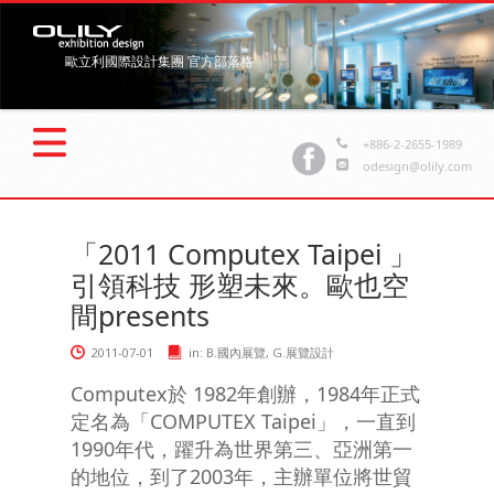
歐立利國際設計集團 官方部落格
+886-2-2655-1989
odesign@olily.com
「2011 Computex Taipei 」
引領科技 形塑未來。歐也空
間presents
2011-07-01
in:
B.國內展覽
,
G.展覽設計
Computex於 1982年創辦，1984年正式
定名為「COMPUTEX Taipei」，一直到
1990年代，躍升為世界第三、亞洲第一
的地位，到了2003年，主辦單位將世貿