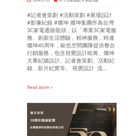
2024-01-23
in:
F.活動策劃
,
K.專題活動
#記者會策劃 #活動策劃 #展場設計
#影像紀錄 #燦坤 燦坤集團作為台灣
3C家電通路龍頭，以「專業3C家電服
務、創新生活體驗」精神服務，時逢
燦坤45周年，歐也空間團隊提供整合
行銷服務，包含視覺設計統籌、燦坤
大事紀牆設計、記者會策劃、活動紀
錄、影片紀實等。 視覺設計 流...
Read more »