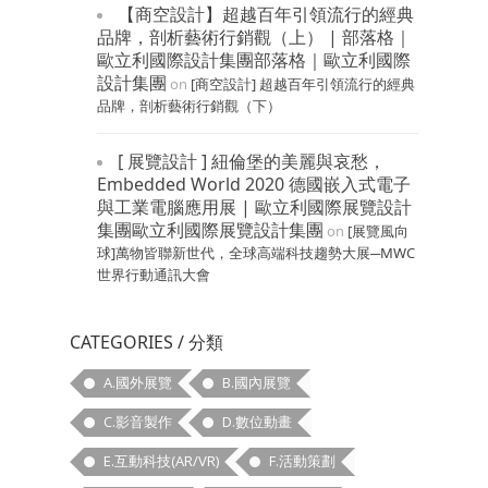
【商空設計】超越百年引領流行的經典
品牌，剖析藝術行銷觀（上） | 部落格｜
歐立利國際設計集團部落格｜歐立利國際
設計集團
on
[商空設計] 超越百年引領流行的經典
品牌，剖析藝術行銷觀（下）
[ 展覽設計 ] 紐倫堡的美麗與哀愁，
Embedded World 2020 德國嵌入式電子
與工業電腦應用展 | 歐立利國際展覽設計
集團歐立利國際展覽設計集團
on
[展覽風向
球]萬物皆聯新世代，全球高端科技趨勢大展─MWC
世界行動通訊大會
CATEGORIES / 分類
A.國外展覽
B.國內展覽
C.影音製作
D.數位動畫
E.互動科技(AR/VR)
F.活動策劃