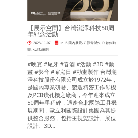
【展示空間】台灣瀧澤科技50周
年紀念活動
2023-11-07
in:
B.國內展覽
,
C.影音製作
,
D.數位動
畫
,
F.活動策劃
#晚宴 #尾牙 #春酒 #活動 #3D #動
畫 #影音 #家庭日 #動畫製作 台灣瀧
澤科技股份有限公司成立於1972年，
是國內專業研發、製造精密工作母機
及PCB鑽孔機之廠商，今年迎來成立
50周年里程碑，適逢台北國際工具機
展期間，歐立利國際設計集團為其提
供整合服務，包括主視覺設計、展位
設計、3D...