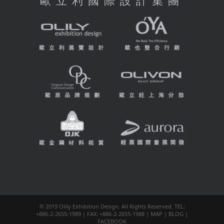
© 2019 Olily Exhibition Design. All Rights Reserved. TEL:
+886-2-2655-1989 | FAX: +886-2-2655-1988 |
MAP
|
BLOG
|
FACEBOOK