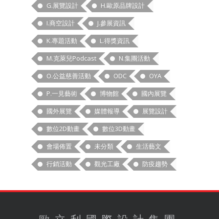
G.展覽設計
H.歐原品牌設計
I.商空設計
J.參展資訊
K.專題活動
L.得獎資訊
M.克萊兒Podcast
N.集團活動
O.公益慈善活動
ODC
OYA
P.一見藝術
博物館
國內展覽
國外展覽
媒體報導
展覽設計
數位2D動畫
數位3D動畫
會場佈置
未分類
生活藝文
行銷活動
觀光工廠
防疫趨勢
歐立利國際設計集團