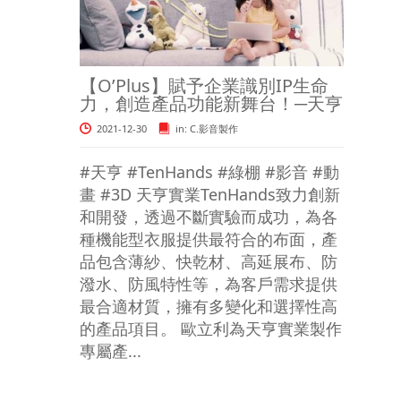
【O’Plus】賦予企業識別IP生命
力，創造產品功能新舞台！─天亨
2021-12-30
in:
C.影音製作
#天亨 #TenHands #綠棚 #影音 #動
畫 #3D 天亨實業TenHands致力創新
和開發，透過不斷實驗而成功，為各
種機能型衣服提供最符合的布面，產
品包含薄紗、快乾材、高延展布、防
潑水、防風特性等，為客戶需求提供
最合適材質，擁有多變化和選擇性高
的產品項目。 歐立利為天亨實業製作
專屬產...