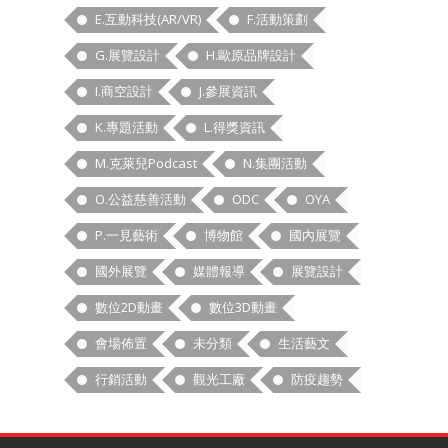
E.互動科技(AR/VR)
F.活動策劃
G.展覽設計
H.歐原品牌設計
I.商空設計
J.參展資訊
K.專題活動
L.得獎資訊
M.克萊兒Podcast
N.集團活動
O.公益慈善活動
ODC
OYA
P.一見藝術
博物館
國內展覽
國外展覽
媒體報導
展覽設計
數位2D動畫
數位3D動畫
會場佈置
未分類
生活藝文
行銷活動
觀光工廠
防疫趨勢