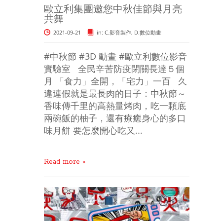
歐立利集團邀您中秋佳節與月亮
共舞
2021-09-21
in:
C.影音製作
,
D.數位動畫
#中秋節 #3D 動畫 #歐立利數位影音
實驗室 全民辛苦防疫閉關長達５個
月 「食力」全開，「宅力」一百 久
違連假就是最長肉的日子：中秋節～
香味傳千里的高熱量烤肉，吃一顆底
兩碗飯的柚子，還有療癒身心的多口
味月餅 要怎麼開心吃又...
Read more »