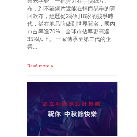
業老字號，一把剪刀在手從紙片、
布，到不鏽鋼片還能在輕而易舉的剪
回軟布，經歷從2家到18家的競爭時
代，從在地品牌做到世界聞名，國內
市占率逾70%，全球市佔率更高達
35%以上。 一家傳承至第二代的企
業...
Read more »