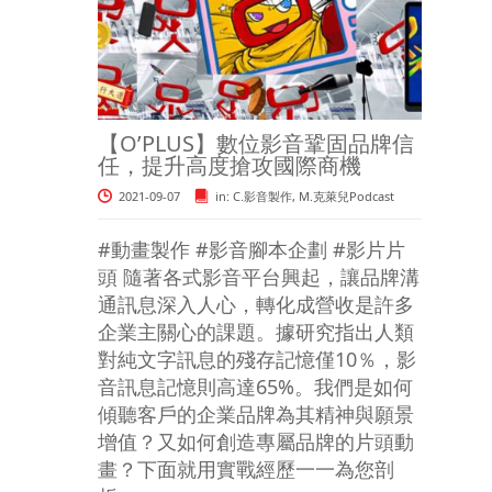
【O’PLUS】數位影音鞏固品牌信
任，提升高度搶攻國際商機
2021-09-07
in:
C.影音製作
,
M.克萊兒Podcast
#動畫製作 #影音腳本企劃 #影片片
頭 隨著各式影音平台興起，讓品牌溝
通訊息深入人心，轉化成營收是許多
企業主關心的課題。據研究指出人類
對純文字訊息的殘存記憶僅10％，影
音訊息記憶則高達65%。我們是如何
傾聽客戶的企業品牌為其精神與願景
增值？又如何創造專屬品牌的片頭動
畫？下面就用實戰經歷一一為您剖