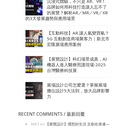
沉浸式體驗，不只是 AR、VR！
品牌如何用科技打造讓人忘不了
的展覽？解析AR／MR／VR／XR
的3大發展趨勢與應用場景
【互動科技】AR 讓人氣變買氣？
5G 互動創造商場聚客力｜新北市
宏匯廣場應用案例
【展覽設計】科幻場景成真，AI
機器人進入醫療照護現場-2025
台灣醫療科技展
展場設計公司怎麼選？掌握展場
攤位設計5大法則，放大品牌影響
力
RECENT COMMENTS / 最新回覆
MR.T
on
【展覽設計】禮想好生活 文創在身邊—