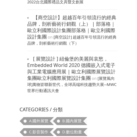
2022台北國際禮品文具暨文創展
【商空設計】超越百年引領流行的經典
品牌，剖析藝術行銷觀（上） | 部落格｜
歐立利國際設計集團部落格｜歐立利國際
設計集團
on
[商空設計] 超越百年引領流行的經典
品牌，剖析藝術行銷觀（下）
[ 展覽設計 ] 紐倫堡的美麗與哀愁，
Embedded World 2020 德國嵌入式電子
與工業電腦應用展 | 歐立利國際展覽設計
集團歐立利國際展覽設計集團
on
[展覽風向
球]萬物皆聯新世代，全球高端科技趨勢大展─MWC
世界行動通訊大會
CATEGORIES / 分類
A.國外展覽
B.國內展覽
C.影音製作
D.數位動畫