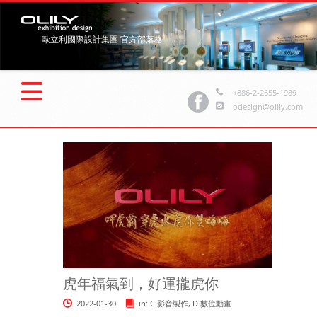
歐立利國際設計集團 官方部落格
+886-2-2655-1989
odesign@olily.com
虎年福氣到，好運攏虎你
2022-01-30
in:
C.影音製作
,
D.數位動畫