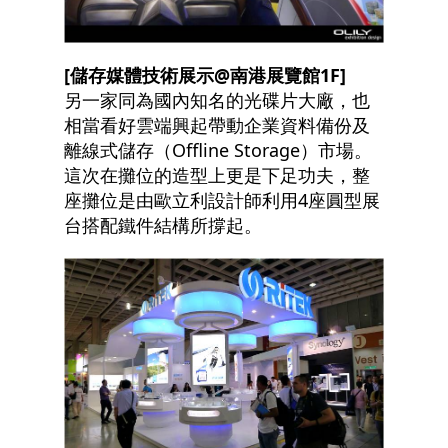
[
儲存媒體技術展示@南港展覽館1F]
另一家同為國內知名的光碟片大廠，也
相當看好雲端興起帶動企業資料備份及
離線式儲存（Offline Storage）市場。
這次在攤位的造型上更是下足功夫，整
座攤位是由歐立利設計師利用4座圓型展
台搭配鐵件結構所撐起。