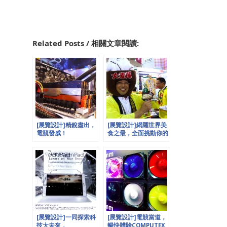
Related Posts / 相關文章閱讀:
[展覽設計]精銳盡出，
[展覽設計]網羅世界美
電競發威！
食之最，全面挑動你的
COMPUTEX台北國際
味蕾！24th台北國際
電腦展，歐立利X歐也
食品展！歐立利x歐也
空間
空間presents
presents(PART2)
[展覽設計]一同探索科
[展覽設計]電競當道，
技大未來，
暢快體驗COMPUTEX