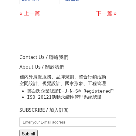
COMPUTEX台北國際
台北國際電腦展Olily
電腦展實錄Olily X
X OYA presents
« 上一篇
下一篇 »
OYA presents
(part2)
(part1)
Contact Us / 聯絡我們
About Us / 關於我們
國內外展覽服務、品牌規劃、整合行銷活動
空間設計、視覺設計、國家形象、工程管理
鄧白氏企業認證D-U-N-S® Registered™
ISO 20121活動永續性管理系統認證
SUBSCRIBE / 加入訂閱