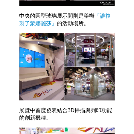
中央的圓型玻璃展示間則是舉辦
「誰複
製了蒙娜麗莎」
的活動場所。
展覽中首度發表結合3D掃描與列印功能
的創新機種。