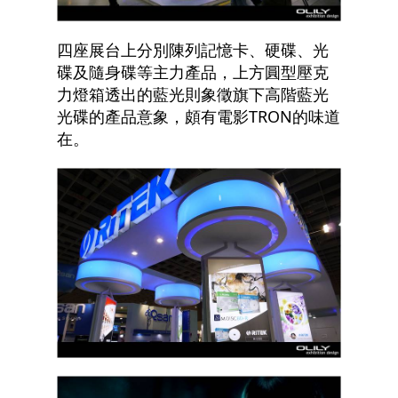
四座展台上分別陳列記憶卡、硬碟、光
碟及隨身碟等主力產品，上方圓型壓克
力燈箱透出的藍光則象徵旗下高階藍光
光碟的產品意象，頗有電影TRON的味道
在。