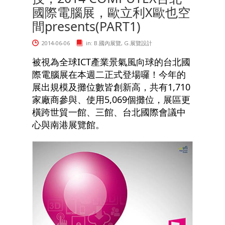
國際電腦展，歐立利X歐也空
間presents(PART1)
2014-06-06
in:
B.國內展覽
,
G.展覽設計
被視為全球ICT產業景氣風向球的台北國
際電腦展在本週二正式登場囉！今年的
展出規模及攤位數皆創新高，共有1,710
家廠商參與、使用5,069個攤位，展區更
橫跨世貿一館、三館、台北國際會議中
心與南港展覽館。