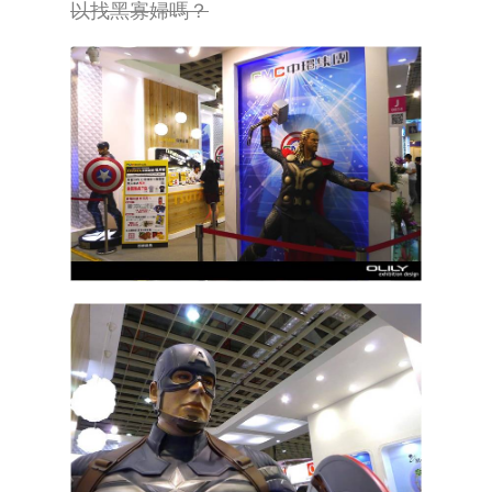
以找黑寡婦嗎？