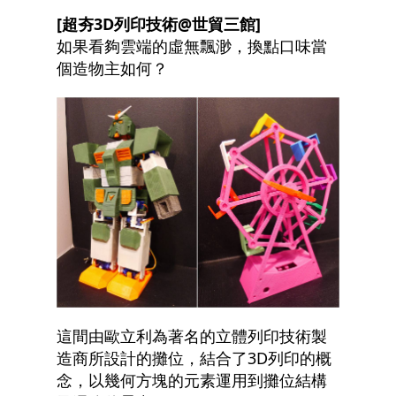
[
超夯3D列印技術@世貿三館]
如果看夠雲端的虛無飄渺，換點口味當
個造物主如何？
這間由歐立利為著名的立體列印技術製
造商所設計的攤位，結合了3D列印的概
念，以幾何方塊的元素運用到攤位結構