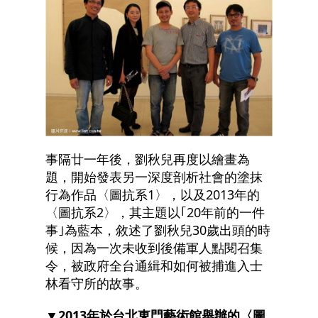
事隔廿一年後，劉秋兒再度以繪畫為
題，開始發表另一深度剖析社會的塗抹
行為作品〈圖抗系1〉，以及2013年的
〈圖抗系2〉，其主題以｢20年前的一件
事｣為藍本，敘述了劉秋兒30歲出頭的時
候，因為一次未收到後備軍人點閱召集
令，被政府全台通緝和如何被捕進入士
林看守所的故事。
▼2013年於台北東門藝術館舉辦的〈圖