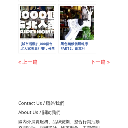
報導。歐立利reports
力的舊城魅力，歐立利
reports
[城市活動]1,000個台
黑色幽默個展報導
北人家募集計畫，分享
PART2。歐立利
你獨一無二的「家」，
reports
歐立利reports。
« 上一篇
下一篇 »
Contact Us / 聯絡我們
About Us / 關於我們
國內外展覽服務、品牌規劃、整合行銷活動
空間設計、視覺設計、國家形象、工程管理