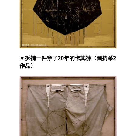
▼拆補一件穿了20年的卡其褲〈圖抗系2
作品〉