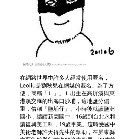
在網路世界中許多人經常使用匿名，
Leoliu是劉秋兒在網媒的匿名。為了方
便，簡稱「Ｌ」。Ｌ出生在高屏溪與東
港溪交匯的出海口沙埔，這地鹽分偏
重，俗稱「鹽埔仔」。小時後就讀鹽洲
國小，續讀新園國中，16歲到台北永和
讀復興美工科，19歲畢業。這時受國中
美術老師許天得先生的幫助，在屏東縣