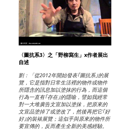
〈圖抗系3〉之「野柳寫生」x作者展出
自述
劉：「從2012年開始發表｢圖抗系｣的展
覽，它是指對日常生活裡的物件或物件
所隱含的訊息加以塗抹的行為，而這個
行為一直有｢存在｣的隱喻，譬如我經常
對一大堆廣告文宣加以塗抹，把原來的
文宣品塗掉了或塗改了，然後再把它｢好
好｣的裝裱展覽；這似乎與原來的物件所
要宣傳的，反而產生全新的美感經驗。