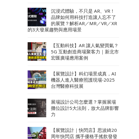
沉浸式體驗，不只是 AR、VR！
品牌如何用科技打造讓人忘不了
的展覽？解析AR／MR／VR／XR
的3大發展趨勢與應用場景
【互動科技】AR 讓人氣變買氣？
5G 互動創造商場聚客力｜新北市
宏匯廣場應用案例
【展覽設計】科幻場景成真，AI
機器人進入醫療照護現場-2025
台灣醫療科技展
展場設計公司怎麼選？掌握展場
攤位設計5大法則，放大品牌影響
力
【展覽設計｜快閃店】思波綺20
周年快閃店 攜手優格手搖飲發發