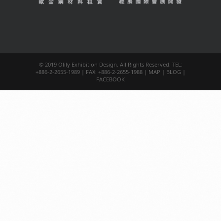
© 2019 Olily Exhibition Design. All Rights Reserved. TEL:
+886-2-2655-1989 | FAX: +886-2-2655-1988 |
MAP
|
BLOG
|
FACEBOOK