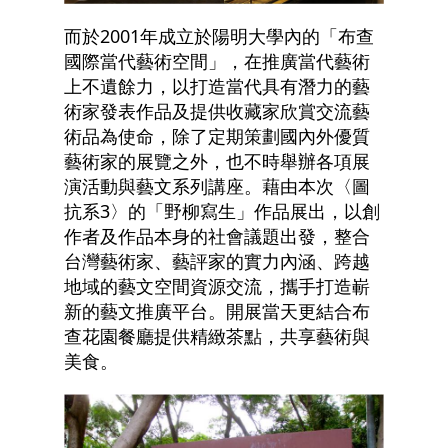
而於2001年成立於陽明大學內的「布查
國際當代藝術空間」，在推廣當代藝術
上不遺餘力，以打造當代具有潛力的藝
術家發表作品及提供收藏家欣賞交流藝
術品為使命，除了定期策劃國內外優質
藝術家的展覽之外，也不時舉辦各項展
演活動與藝文系列講座。藉由本次〈圖
抗系3〉的「野柳寫生」作品展出，以創
作者及作品本身的社會議題出發，整合
台灣藝術家、藝評家的實力內涵、跨越
地域的藝文空間資源交流，攜手打造嶄
新的藝文推廣平台。開展當天更結合布
查花園餐廳提供精緻茶點，共享藝術與
美食。