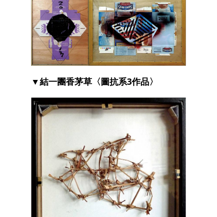
▼結一團香茅草〈圖抗系3作品〉