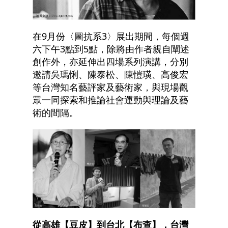
在9月份〈圖抗系3〉展出期間，每個週
六下午3點到5點，除將由作者親自闡述
創作外，亦延伸出四場系列演講，分別
邀請吳瑪悧、陳泰松、陳愷璜、高俊宏
等台灣知名藝評家及藝術家，與現場觀
眾一同探索和推論社會運動與理論及藝
術的間隔。
從高雄【豆皮】到台北【布查】，台灣