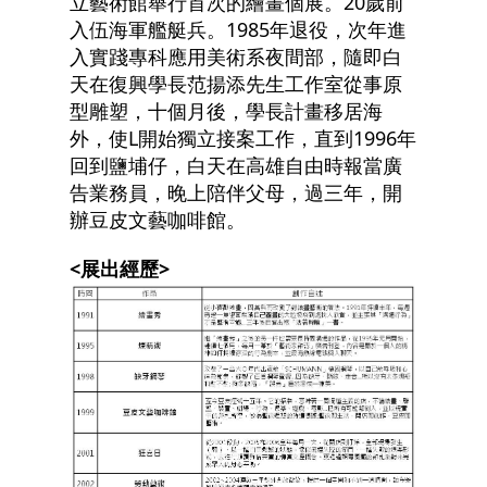
立藝術館舉行首次的繪畫個展。20歲前
入伍海軍艦艇兵。1985年退役，次年進
入實踐專科應用美術系夜間部，隨即白
天在復興學長范揚添先生工作室從事原
型雕塑，十個月後，學長計畫移居海
外，使L開始獨立接案工作，直到1996年
回到鹽埔仔，白天在高雄自由時報當廣
告業務員，晚上陪伴父母，過三年，開
辦豆皮文藝咖啡館。
<展出經歷>