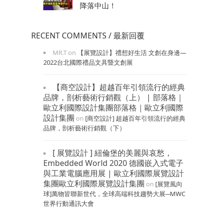
降落中山！
RECENT COMMENTS / 最新回覆
MR.T
on
【展覽設計】禮想好生活 文創在身邊—
2022台北國際禮品文具暨文創展
【商空設計】超越百年引領流行的經典
品牌，剖析藝術行銷觀（上） | 部落格｜
歐立利國際設計集團部落格｜歐立利國際
設計集團
on
[商空設計] 超越百年引領流行的經典
品牌，剖析藝術行銷觀（下）
[ 展覽設計 ] 紐倫堡的美麗與哀愁，
Embedded World 2020 德國嵌入式電子
與工業電腦應用展 | 歐立利國際展覽設計
集團歐立利國際展覽設計集團
on
[展覽風向
球]萬物皆聯新世代，全球高端科技趨勢大展─MWC
世界行動通訊大會