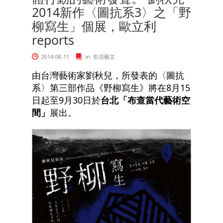
2014新作〈圖抗系3〉之「野
柳寫生」個展，歐立利
reports
2014-08-11
in:
生活藝文
由台灣藝術家劉秋兒，所發表的〈圖抗
系〉第三部作品《野柳寫生》將在8月15
日起至9月30日於
台北「布查當代藝術空
間」
展出。