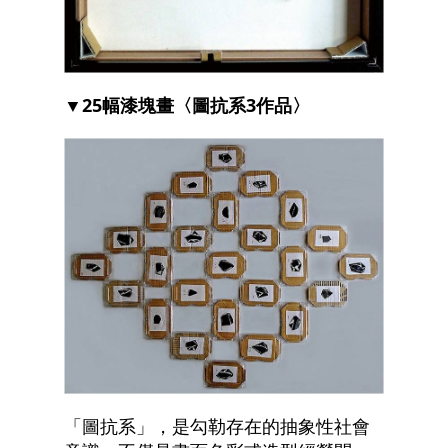
▼25幅漆塊畫〈圖抗系3作品〉
「圖抗系」，是勾勒存在的抽象性社會