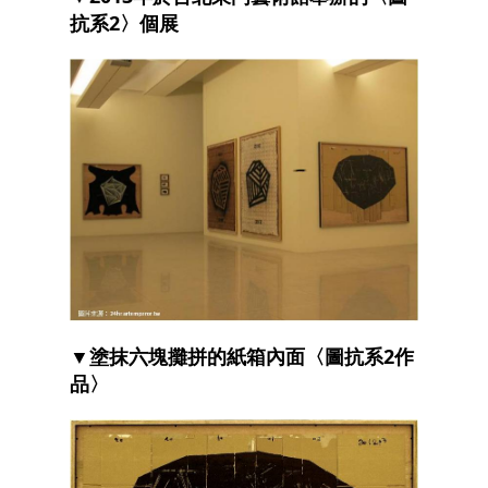
抗系2〉個展
▼塗抹六塊攤拼的紙箱內面〈圖抗系2作
品〉