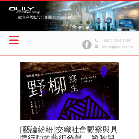
歐立利國際設計集團 官方部落格
+886-2-2655-1989
odesign@olily.com
[藝論紛紛]交織社會觀察與具
體行動的藝術發聲。 劉秋兒