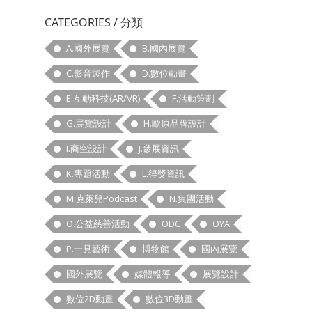
CATEGORIES / 分類
A.國外展覽
B.國內展覽
C.影音製作
D.數位動畫
E.互動科技(AR/VR)
F.活動策劃
G.展覽設計
H.歐原品牌設計
I.商空設計
J.參展資訊
K.專題活動
L.得獎資訊
M.克萊兒Podcast
N.集團活動
O.公益慈善活動
ODC
OYA
P.一見藝術
博物館
國內展覽
國外展覽
媒體報導
展覽設計
數位2D動畫
數位3D動畫