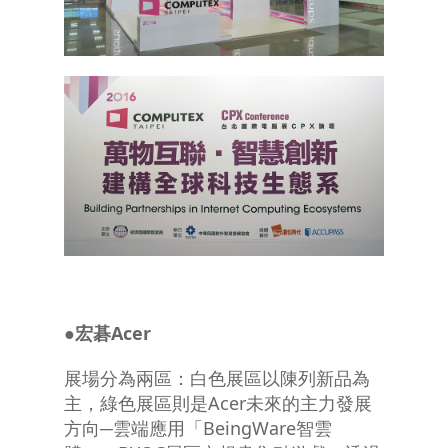
●宏碁
Acer
展場分為兩區：白色展區以陳列新品為
主，綠色展區則是Acer未來的主力發展
方向─雲端應用「BeingWare智雲