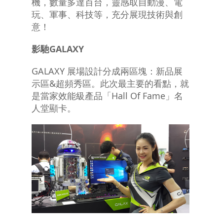
機，數量多達百台，靈感取自動漫、電
玩、軍事、科技等，充分展現技術與創
意！
影馳
GALAXY
GALAXY 展場設計分成兩區塊：新品展
示區&超頻秀區。此次最主要的看點，就
是當家效能級產品「Hall Of Fame」名
人堂顯卡。