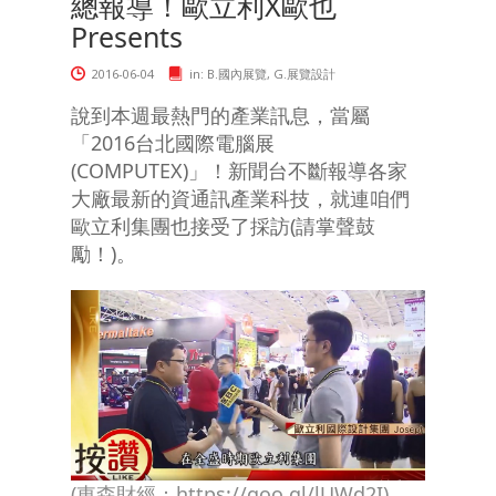
總報導！歐立利X歐也
Presents
2016-06-04
in:
B.國內展覽
,
G.展覽設計
說到本週最熱門的產業訊息，當屬
「2016台北國際電腦展
(COMPUTEX)」！新聞台不斷報導各家
大廠最新的資通訊產業科技，就連咱們
歐立利集團也接受了採訪(請掌聲鼓
勵！)。
(東森財經：
https://goo.gl/lUWd2I
)