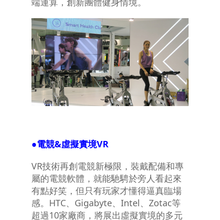
端運算，創新團體健身情境。
●
電競
&
虛擬實境
VR
VR技術再創電競新極限，裝戴配備和專
屬的電競軟體，就能馳騁於旁人看起來
有點好笑，但只有玩家才懂得逼真臨場
感。HTC、Gigabyte、Intel、Zotac等
超過10家廠商，將展出虛擬實境的多元