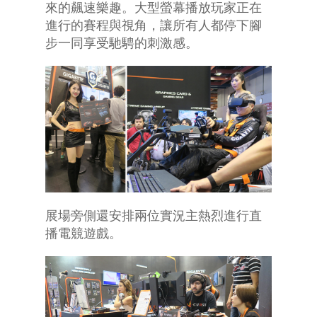
來的飆速樂趣。大型螢幕播放玩家正在
進行的賽程與視角，讓所有人都停下腳
步一同享受馳騁的刺激感。
展場旁側還安排兩位實況主熱烈進行直
播電競遊戲。