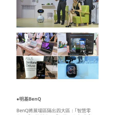
●明基
BenQ
BenQ將展場區隔出四大區：｢智慧零