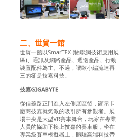
二、世貿一館
世貿一館以SmarTEX (物聯網技術應用展
區)、通訊及網路產品、週邊產品、行動
裝置配件為主。不過，讓歐小編流連再
三的卻是技嘉科技。
技嘉
GIGABYTE
從信義路正門進入左側展區後，顯示卡
廠商技嘉就氣派的吸引所有參觀者。展
場中央是大型VR賽車舞台，玩家在專業
人員的協助下換上技嘉的賽車服，坐在
專業級賽車模擬器上，體驗高端科技帶