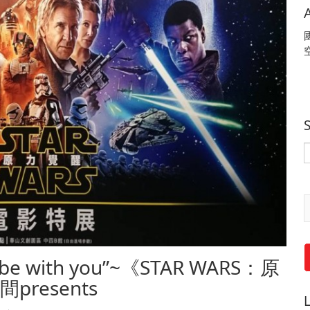
 be with you”~《STAR WARS：原
resents