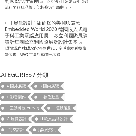
利國際設計集團
on
[商空設計] 超越百年引領
流行的經典品牌，剖析藝術行銷觀（下）
[ 展覽設計 ] 紐倫堡的美麗與哀愁，
Embedded World 2020 德國嵌入式電
子與工業電腦應用展 | 歐立利國際展覽
設計集團歐立利國際展覽設計集團
on
[展覽風向球]萬物皆聯新世代，全球高端科技趨
勢大展─MWC世界行動通訊大會
CATEGORIES / 分類
A.國外展覽
B.國內展覽
C.影音製作
D.數位動畫
E.互動科技(AR/VR)
F.活動策劃
G.展覽設計
H.歐原品牌設計
I.商空設計
J.參展資訊