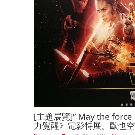
[主題展覽]” May the force
力覺醒》電影特展。歐也空間p