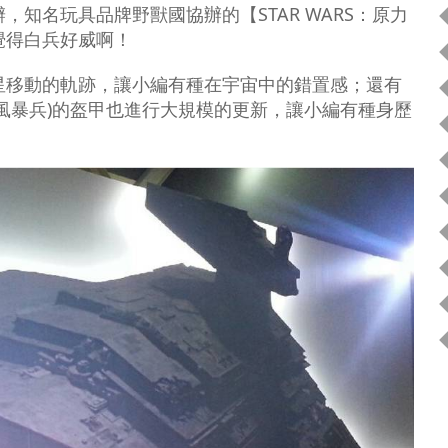
知名玩具品牌野獸國協辦的【STAR WARS：原力
覺得白兵好威啊！
星移動的軌跡，讓小編有種在宇宙中的錯置感；還有
風暴兵)的盔甲也進行大規模的更新，讓小編有種身歷