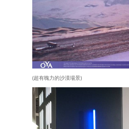
(超有魄力的沙漠場景)