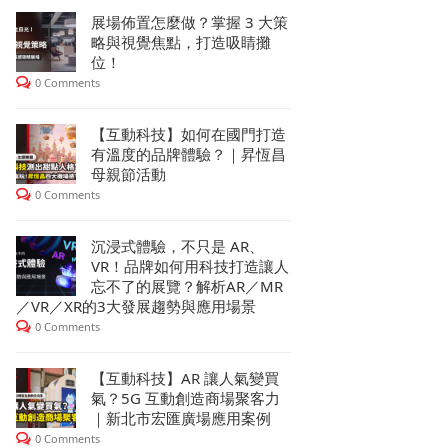
展場佈置怎麼做？掌握 3 大策
略與視覺焦點，打造吸睛攤
位！
0 Comments
【互動科技】如何在國門打造
有溫度的品牌體驗？｜昇恆昌
母親節活動
0 Comments
沉浸式體驗，不只是 AR、
VR！品牌如何用科技打造讓人
忘不了的展覽？解析AR／MR
／VR／XR的3大發展趨勢與應用場景
0 Comments
【互動科技】AR 讓人氣變買
氣？5G 互動創造商場聚客力
｜新北市宏匯廣場應用案例
0 Comments