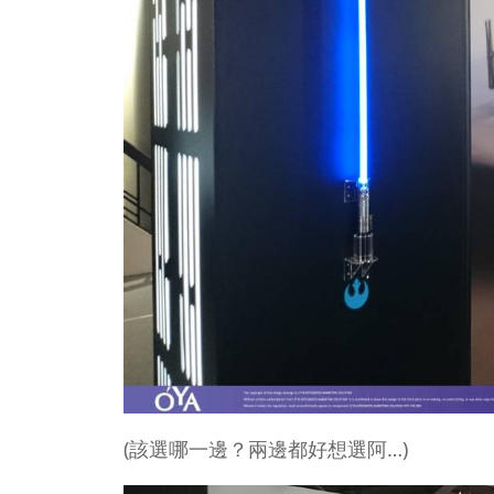
(該選哪一邊？兩邊都好想選阿…)