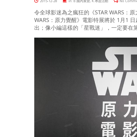
2015-12-28
in:
B.國內展覽
,
K.專題活動
No Comm
令全球影迷為之瘋狂的《STAR WARS：
WARS：原力覺醒》電影特展將於 1月1 
出；像小編這樣的「星戰迷」，一定要在