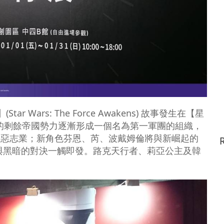
r Wars: The Force Awakens) 故事發生在【星
的剩餘帝國勢力逐漸形成一個名為第一軍團的組織，
邪惡志業；新角色芬恩、芮、波戴姆倫將與新崛起的
與黑暗的對決一觸即發。路克天行者、莉亞公主及韓