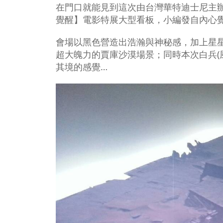
在門口就能見到這次由台灣華特迪士尼主辦，
覺醒】電影特展大型看板，小編發自內心
會場以黑色營造出浩瀚與神秘感，加上星
超大魄力的賈庫沙漠場景；同時本次白兵(
其境的感覺…