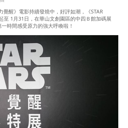
ent
原力覺醒》電影持續發燒中，好評如潮，《STAR
日起至 1月31日，在華山文創園區的中四Ｂ館加碼展
第一時間感受原力的強大呼喚啦！