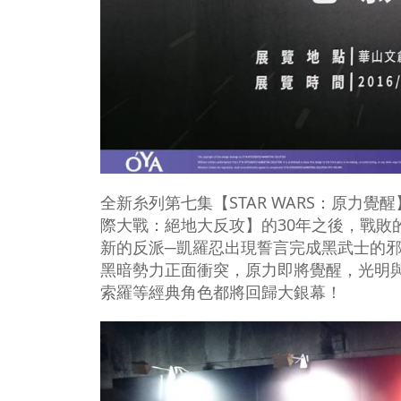
全新糸列第七集【STAR WARS：原力覺醒】(Sta
際大戰：絕地大反攻】的30年之後，戰敗
新的反派─凱羅忍出現誓言完成黑武士的
黑暗勢力正面衝突，原力即將覺醒，光明
索羅等經典角色都將回歸大銀幕！