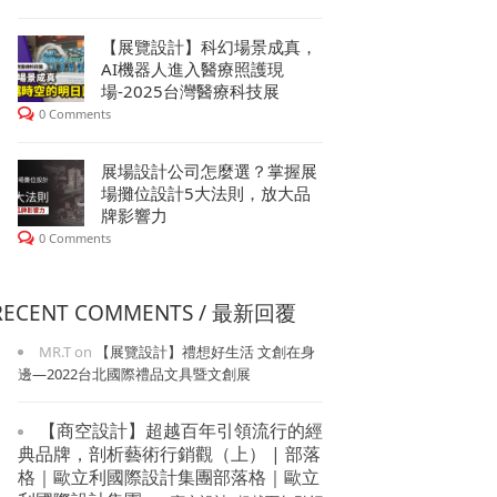
【展覽設計】科幻場景成真，
AI機器人進入醫療照護現
場-2025台灣醫療科技展
0 Comments
展場設計公司怎麼選？掌握展
場攤位設計5大法則，放大品
牌影響力
0 Comments
RECENT COMMENTS / 最新回覆
MR.T
on
【展覽設計】禮想好生活 文創在身
邊—2022台北國際禮品文具暨文創展
【商空設計】超越百年引領流行的經
典品牌，剖析藝術行銷觀（上） | 部落
格｜歐立利國際設計集團部落格｜歐立