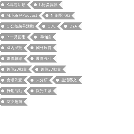
K.專題活動
L.得獎資訊
M.克萊兒Podcast
N.集團活動
O.公益慈善活動
ODC
OYA
P.一見藝術
博物館
國內展覽
國外展覽
媒體報導
展覽設計
數位2D動畫
數位3D動畫
會場佈置
未分類
生活藝文
行銷活動
觀光工廠
防疫趨勢