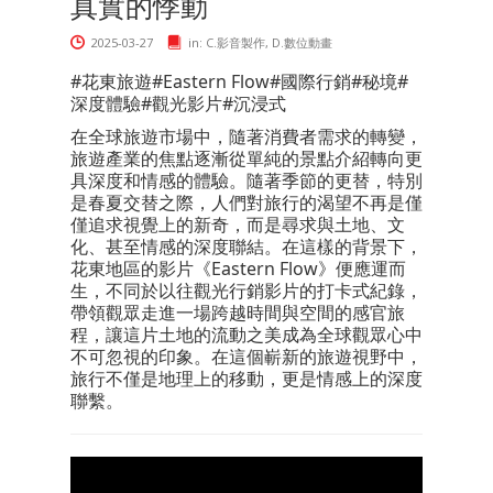
真實的悸動
2025-03-27
in:
C.影音製作
,
D.數位動畫
#花東旅遊#Eastern Flow#國際行銷#秘境#
深度體驗#觀光影片#沉浸式
在全球旅遊市場中，隨著消費者需求的轉變，
旅遊產業的焦點逐漸從單純的景點介紹轉向更
具深度和情感的體驗。隨著季節的更替，特別
是春夏交替之際，人們對旅行的渴望不再是僅
僅追求視覺上的新奇，而是尋求與土地、文
化、甚至情感的深度聯結。在這樣的背景下，
花東地區的影片《Eastern Flow》便應運而
生，不同於以往觀光行銷影片的打卡式紀錄，
帶領觀眾走進一場跨越時間與空間的感官旅
程，讓這片土地的流動之美成為全球觀眾心中
不可忽視的印象。在這個嶄新的旅遊視野中，
旅行不僅是地理上的移動，更是情感上的深度
聯繫。