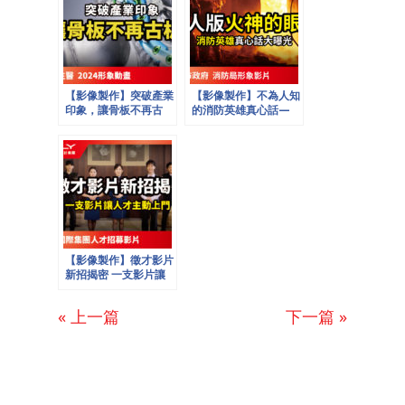
【影像製作】突破產業
【影像製作】不為人知
印象，讓骨板不再古
的消防英雄真心話—
板！─奧澄生醫2024
臺北市政府消防局形象
形象動畫
影片
【影像製作】徵才影片
新招揭密 一支影片讓
人才主動上門
« 上一篇
下一篇 »