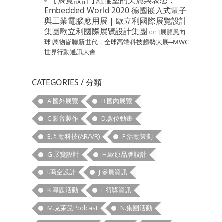
[ 展覽設計 ] 紐倫堡的美麗與哀愁，
Embedded World 2020 德國嵌入式電子
與工業電腦應用展 | 歐立利國際展覽設計
集團歐立利國際展覽設計集團
on
[展覽風向
球]萬物皆聯新世代，全球高端科技趨勢大展─MWC
世界行動通訊大會
CATEGORIES / 分類
A.國外展覽
B.國內展覽
C.影音製作
D.數位動畫
E.互動科技(AR/VR)
F.活動策劃
G.展覽設計
H.歐原品牌設計
I.商空設計
J.參展資訊
K.專題活動
L.得獎資訊
M.克萊兒Podcast
N.集團活動