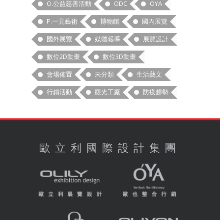
O.公益慈善活動
ODC
OYA
P.一見藝術
博物館
國內展覽
國外展覽
媒體報導
展覽設計
數位2D動畫
數位3D動畫
會場佈置
未分類
生活藝文
行銷活動
觀光工廠
防疫趨勢
歐立利國際設計集團