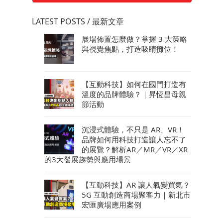
LATEST POSTS / 最新文章
展場佈置怎麼做？掌握 3 大策略
與視覺焦點，打造吸睛攤位！
【互動科技】如何在國門打造有
溫度的品牌體驗？｜昇恆昌母親
節活動
沉浸式體驗，不只是 AR、VR！
品牌如何用科技打造讓人忘不了
的展覽？解析AR／MR／VR／XR
的3大發展趨勢與應用場景
【互動科技】AR 讓人氣變買氣？
5G 互動創造商場聚客力｜新北市
宏匯廣場應用案例