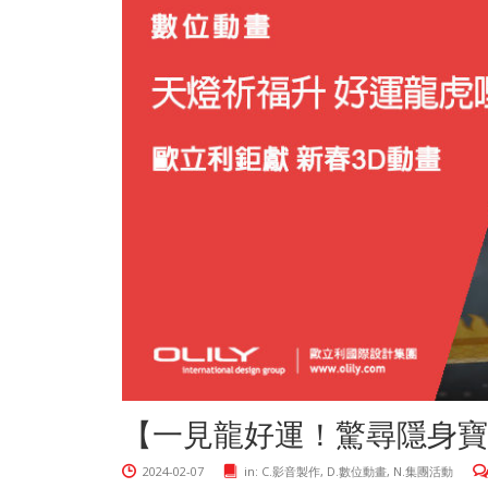
【一見龍好運！驚尋隱身寶
2024-02-07
in:
C.影音製作
,
D.數位動畫
,
N.集團活動