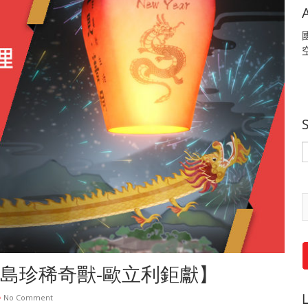
島珍稀奇獸-歐立利鉅獻】
No Comment