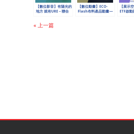
【數位影音】有陽光的
【數位動畫】ECO-
【展示空
地方 就有URE－聯合
Flash布料產品動畫—
ETF啟
再生能源形象影片
CHIMERA 博楓科技
兆豐證券
« 上一篇