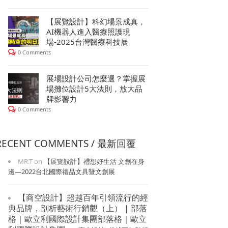
【展覽設計】科幻場景成真，
AI機器人進入醫療照護現
場-2025台灣醫療科技展
0 Comments
展場設計公司怎麼選？掌握展
場攤位設計5大法則，放大品
牌影響力
0 Comments
RECENT COMMENTS / 最新回覆
MR.T
on
【展覽設計】禮想好生活 文創在身
邊—2022台北國際禮品文具暨文創展
【商空設計】超越百年引領流行的經
典品牌，剖析藝術行銷觀（上） | 部落
格｜歐立利國際設計集團部落格｜歐立