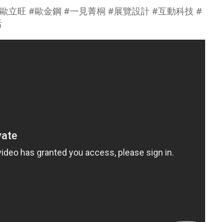
 #歐立旺 #歐金鋼 #一見菁桐 #展覽設計 #互動科技 #
活