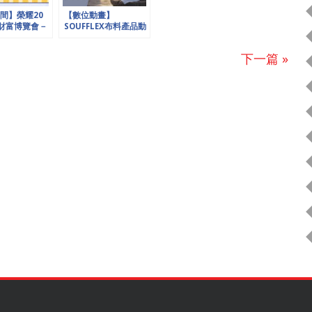
間】榮耀20
【數位動畫】
動財富博覽會－
SOUFFLEX布料產品動
股份有限公司
畫—集盛實業
下一篇 »