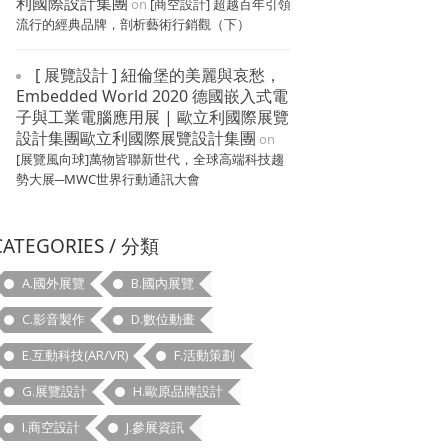
利國際設計集團
on
[商空設計] 超越百年引領
流行的經典品牌，剖析藝術行銷觀（下）
[ 展覽設計 ] 紐倫堡的美麗與哀愁，
Embedded World 2020 德國嵌入式電
子與工業電腦應用展 | 歐立利國際展覽
設計集團歐立利國際展覽設計集團
on
[展覽風向球]萬物皆聯新世代，全球高端科技趨
勢大展─MWC世界行動通訊大會
CATEGORIES / 分類
A.國外展覽
B.國內展覽
C.影音製作
D.數位動畫
E.互動科技(AR/VR)
F.活動策劃
G.展覽設計
H.歐原品牌設計
I.商空設計
J.參展資訊