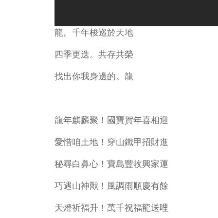
龍。千年梭巡於天地
四季更迭。共存共榮
找出你我身邊的。龍
龍年麒麟聚！國寶賀年喜相迎
愛惜咱土地！穿山鐵甲招財進
秘尋白鼻心！寶島豐收興家運
巧遇山神獸！風調雨順慶有餘
天燈祈福升！萬千祝福龍送哩