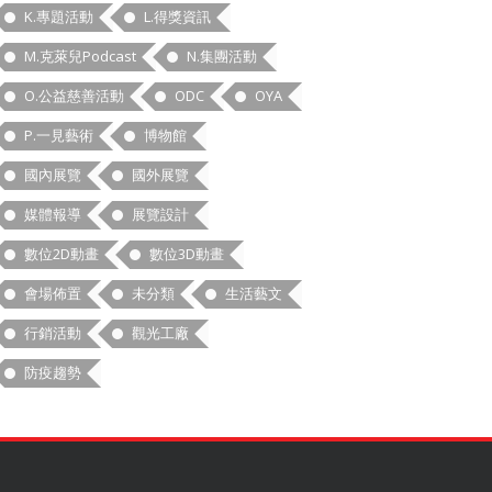
K.專題活動
L.得獎資訊
M.克萊兒Podcast
N.集團活動
O.公益慈善活動
ODC
OYA
P.一見藝術
博物館
國內展覽
國外展覽
媒體報導
展覽設計
數位2D動畫
數位3D動畫
會場佈置
未分類
生活藝文
行銷活動
觀光工廠
防疫趨勢