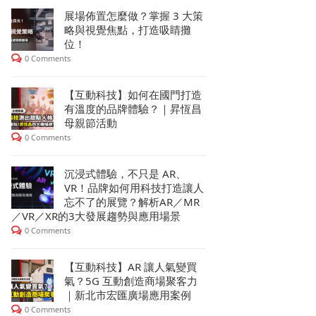
展場佈置怎麼做？掌握 3 大策
略與視覺焦點，打造吸睛攤
位！
0 Comments
【互動科技】如何在國門打造
有溫度的品牌體驗？｜昇恆昌
母親節活動
0 Comments
沉浸式體驗，不只是 AR、
VR！品牌如何用科技打造讓人
忘不了的展覽？解析AR／MR
／VR／XR的3大發展趨勢與應用場景
0 Comments
【互動科技】AR 讓人氣變買
氣？5G 互動創造商場聚客力
｜新北市宏匯廣場應用案例
0 Comments