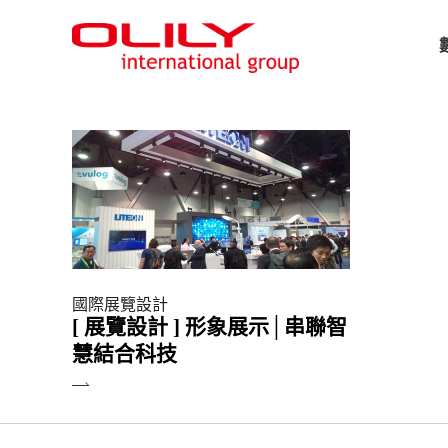
國際展覽設計
[ 展覽設計 ] 形象展示│串聯智
慧結合科技