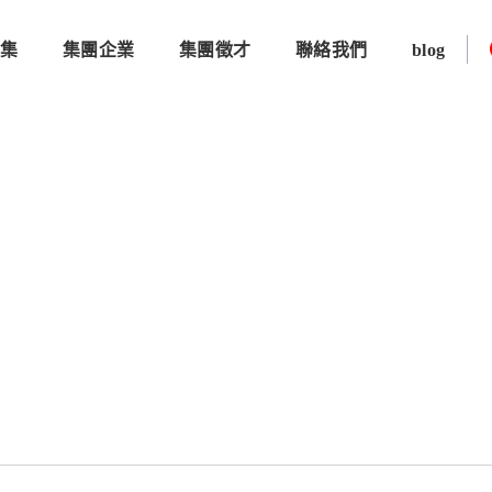
品集
集團企業
集團徵才
聯絡我們
blog