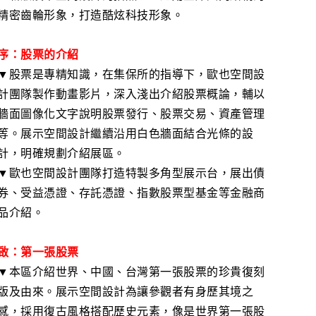
精密齒輪形象，打造酷炫科技形象。
序：股票的介紹
▼股票是專精知識，在集保所的指導下，歐也空間設
計團隊製作動畫影片，深入淺出介紹股票概論，輔以
牆面圖像化文字說明股票發行、股票交易、資產管理
等。展示空間設計繼續沿用白色牆面結合光條的設
計，明確規劃介紹展區。
▼歐也空間設計團隊打造特製多角型展示台，展出債
券、受益憑證、存託憑證、指數股票型基金等金融商
品介紹。
啟：第一張股票
▼本區介紹世界、中國、台灣第一張股票的珍貴復刻
版及由來。展示空間設計為讓參觀者有身歷其境之
感，採用復古風格搭配歷史元素，像是世界第一張股