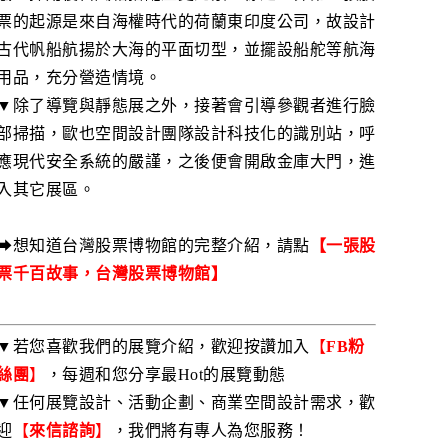
票的起源是來自海權時代的荷蘭東印度公司，故設計
古代帆船航揚於大海的平面切型，並擺設船舵等航海
用品，充分營造情境。
▼除了導覽與靜態展之外，接著會引導參觀者進行臉
部掃描，歐也空間設計團隊設計科技化的識別站，呼
應現代安全系統的嚴謹，之後便會開啟金庫大門，進
入其它展區。
➡想知道台灣股票博物館的完整介紹，請點
【
一張股
票千百故事，台灣股票博物館
】
▼若您喜歡我們的展覽介紹，歡迎按讚加入
【
FB粉
絲團
】
，每週和您分享最Hot的展覽動態
▼任何展覽設計、活動企劃、商業空間設計需求，歡
迎
【
來信諮詢
】
，我們將有專人為您服務！