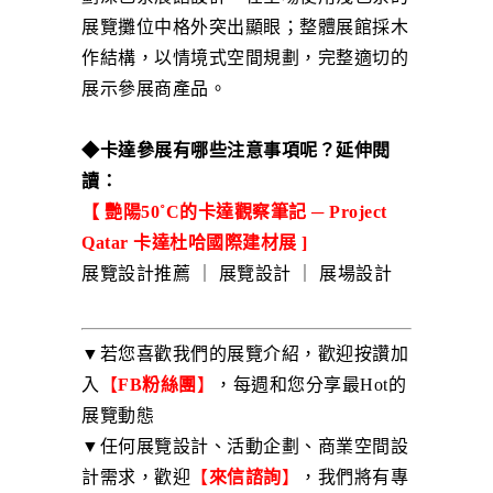
展覽攤位中格外突出顯眼；整體展館採木
作結構，以情境式空間規劃，完整適切的
展示參展商產品。
◆卡達參展有哪些注意事項呢？延伸閱
讀：
【
艷陽50˚C的卡達觀察筆記 ─ Project
Qatar 卡達杜哈國際建材展 ]
展覽設計推薦 ｜
展覽設計 ｜ 展場設計
▼若您喜歡我們的展覽介紹，歡迎按讚加
入
【
FB粉絲團
】
，每週和您分享最Hot的
展覽動態
▼任何展覽設計、活動企劃、商業空間設
計需求，歡迎
【
來信諮詢
】
，我們將有專