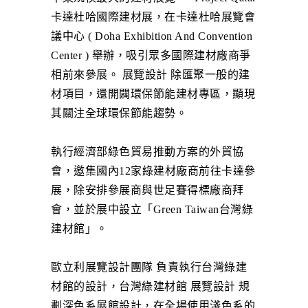
卡達杜哈國際建材展，在卡達杜哈展覽會
議中心 ( Doha Exhibition And Convention
Center ) 舉辦，吸引眾多國際建材廠商爭
相前來參展。 展覽設計 除匯聚一般的建
材項目，還開闢環保節能建材專區，顯現
其關注全球環保節能趨勢。
執行經濟部綠色貿易推動方案的外貿協
會，邀集國內12家綠建材廠商前往卡達參
展，除安排參展商與世足賽得標廠商拜
會，並於展中設立「Green Taiwan台灣綠
建材館」。
歐立利展覽設計團隊 負責執行台灣綠建
材館的設計，台灣綠建材館 展覽設計 規
劃深色系展館設計，在全場使用淺色系的