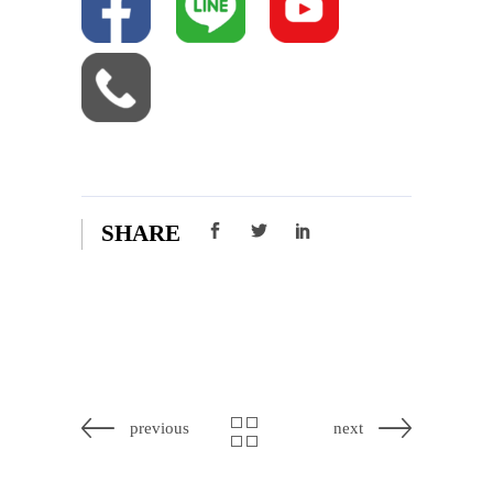
SHARE
previous
next